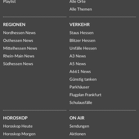
Playlist
Alle Orte
Alle Themen
REGIONEN
VERKEHR
Nordhessen News
Staus Hessen
Osthessen News
Blitzer Hessen
Mittelhessen News
Unfälle Hessen
Rhein-Main News
A3 News
Südhessen News
A5 News
A661 News
Günstig tanken
Parkhäuser
Flugplan Frankfurt
Schulausfälle
HOROSKOP
ON AIR
Horoskop Heute
Sendungen
Horoskop Morgen
Aktionen