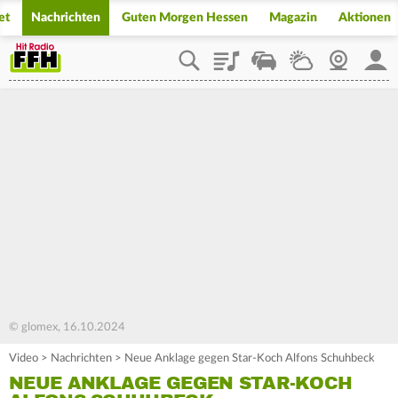
et
Nachrichten
Guten Morgen Hessen
Magazin
Aktionen
Playlist
Staupilot
Wetter
Webcam
Mein
© glomex, 16.10.2024
Video
>
Nachrichten
>
Neue Anklage gegen Star-Koch Alfons Schuhbeck
NEUE ANKLAGE GEGEN STAR-KOCH