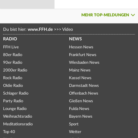
MEHR TOP-MELDUNGEN
Du bist hier:
www.FFH.de
>>>
Video
RADIO
NEWS
FFH Live
Hessen News
80er Radio
Frankfurt News
90er Radio
Wiesbaden News
2000er Radio
Mainz News
Rock Radio
Kassel News
Oldie Radio
Darmstadt News
Schlager Radio
Offenbach News
Party Radio
Gießen News
Lounge Radio
Fulda News
Weihnachtsradio
Bayern News
Meditationsradio
Sport
Top 40
Wetter