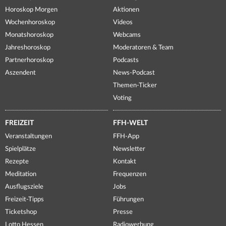
Horoskop Morgen
Aktionen
Wochenhoroskop
Videos
Monatshoroskop
Webcams
Jahreshoroskop
Moderatoren & Team
Partnerhoroskop
Podcasts
Aszendent
News-Podcast
Themen-Ticker
Voting
FREIZEIT
FFH-WELT
Veranstaltungen
FFH-App
Spielplätze
Newsletter
Rezepte
Kontakt
Meditation
Frequenzen
Ausflugsziele
Jobs
Freizeit-Tipps
Führungen
Ticketshop
Presse
Lotto Hessen
Radiowerbung