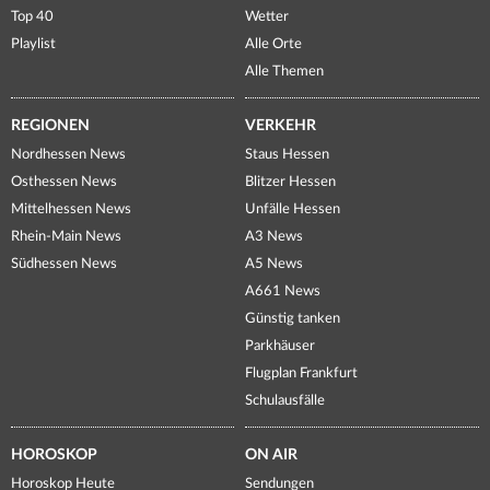
Top 40
Wetter
Playlist
Alle Orte
Alle Themen
REGIONEN
VERKEHR
Nordhessen News
Staus Hessen
Osthessen News
Blitzer Hessen
Mittelhessen News
Unfälle Hessen
Rhein-Main News
A3 News
Südhessen News
A5 News
A661 News
Günstig tanken
Parkhäuser
Flugplan Frankfurt
Schulausfälle
HOROSKOP
ON AIR
Horoskop Heute
Sendungen