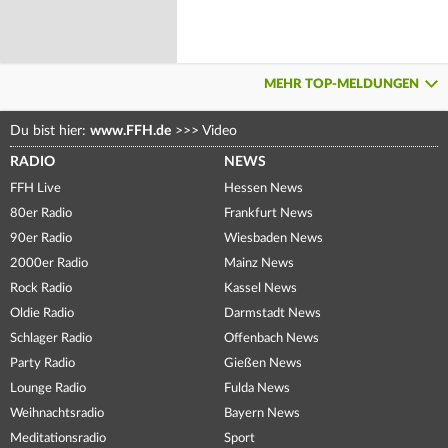
MEHR TOP-MELDUNGEN
Du bist hier:
www.FFH.de
>>>
Video
RADIO
NEWS
FFH Live
Hessen News
80er Radio
Frankfurt News
90er Radio
Wiesbaden News
2000er Radio
Mainz News
Rock Radio
Kassel News
Oldie Radio
Darmstadt News
Schlager Radio
Offenbach News
Party Radio
Gießen News
Lounge Radio
Fulda News
Weihnachtsradio
Bayern News
Meditationsradio
Sport