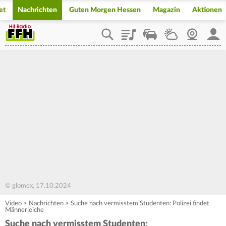
et
Nachrichten
Guten Morgen Hessen
Magazin
Aktionen
Playlist
Staupilot
Wetter
Webcam
Mein
© glomex, 17.10.2024
Video
>
Nachrichten
>
Suche nach vermisstem Studenten: Polizei findet
Männerleiche
Suche nach vermisstem Studenten: