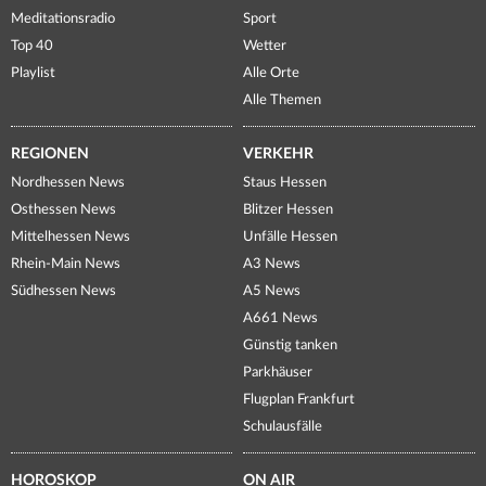
Meditationsradio
Sport
Top 40
Wetter
Playlist
Alle Orte
Alle Themen
REGIONEN
VERKEHR
Nordhessen News
Staus Hessen
Osthessen News
Blitzer Hessen
Mittelhessen News
Unfälle Hessen
Rhein-Main News
A3 News
Südhessen News
A5 News
A661 News
Günstig tanken
Parkhäuser
Flugplan Frankfurt
Schulausfälle
HOROSKOP
ON AIR