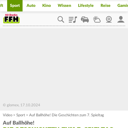
ft
Sport
Auto
Kino
Wissen
Lifestyle
Reise
Gami
Playlist
Staupilot
Wetter
Webcam
Mein
© glomex, 17.10.2024
Video
>
Sport
>
Auf Ballhöhe! Die Geschichten zum 7. Spieltag
Auf Ballhöhe!