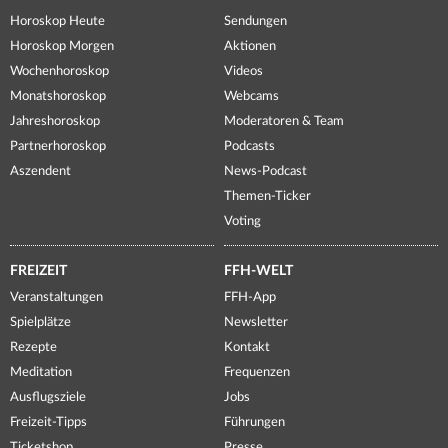
Horoskop Heute
Sendungen
Horoskop Morgen
Aktionen
Wochenhoroskop
Videos
Monatshoroskop
Webcams
Jahreshoroskop
Moderatoren & Team
Partnerhoroskop
Podcasts
Aszendent
News-Podcast
Themen-Ticker
Voting
FREIZEIT
FFH-WELT
Veranstaltungen
FFH-App
Spielplätze
Newsletter
Rezepte
Kontakt
Meditation
Frequenzen
Ausflugsziele
Jobs
Freizeit-Tipps
Führungen
Ticketshop
Presse