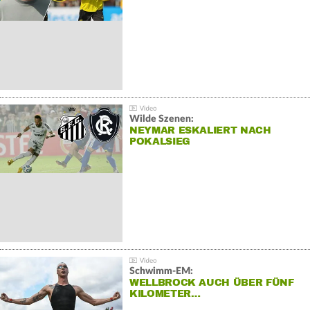
Wilde Szenen:
NEYMAR ESKALIERT NACH
POKALSIEG
Schwimm-EM:
WELLBROCK AUCH ÜBER FÜNF
KILOMETER…