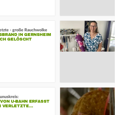
letzte - große Rauchwolke
BRAND IN GERNSHEIM E
CH GELÖSCHT
unuskreis:
 VON U-BAHN ERFASST
EI VERLETZTE…