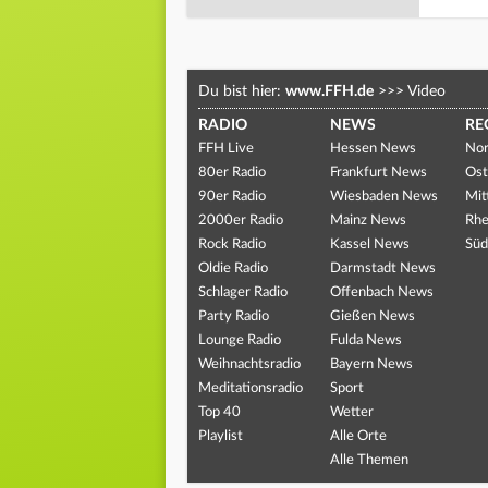
Du bist hier:
www.FFH.de
>>>
Video
RADIO
NEWS
RE
FFH Live
Hessen News
Nor
80er Radio
Frankfurt News
Ost
90er Radio
Wiesbaden News
Mit
2000er Radio
Mainz News
Rhe
Rock Radio
Kassel News
Süd
Oldie Radio
Darmstadt News
Schlager Radio
Offenbach News
Party Radio
Gießen News
Lounge Radio
Fulda News
Weihnachtsradio
Bayern News
Meditationsradio
Sport
Top 40
Wetter
Playlist
Alle Orte
Alle Themen