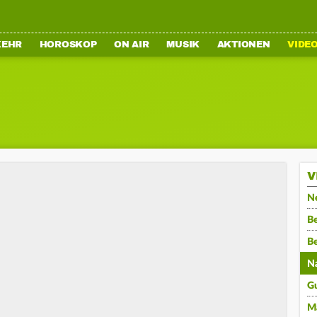
KEHR
HOROSKOP
ON AIR
MUSIK
AKTIONEN
VIDE
V
N
Be
B
N
G
M