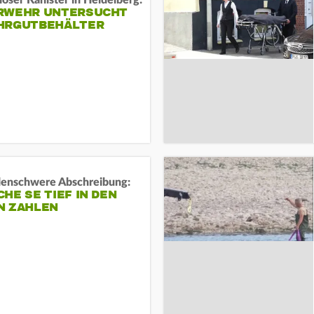
öser Kanister in Heidelberg:
RWEHR UNTERSUCHT
HRGUTBEHÄLTER
rdenschwere Abschreibung:
HE SE TIEF IN DEN
N ZAHLEN