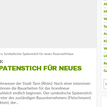
A
Mu
Wi
Sp
A
K
W
ro: Symbolischer Spatenstich für neues Feuerwehrhaus
Li
o:
Re
PATENSTICH FÜR NEUES
G
hrwesen der Stadt Tann (Rhön): Nach einer intensiven
önnen die Bauarbeiten für das brandneue
leich endlich beginnen. Der symbolische Spatenstich
reter des zuständigen Bauunternehmens (Fleischmann)
kten), der…