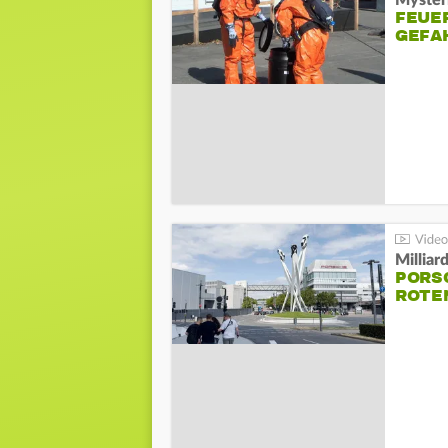
Mysteri
FEUE
GEFA
Millia
PORSC
ROTE