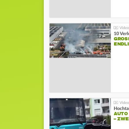
10 Ver
GROSS
NDLI
Hochta
AUTO
– ZW