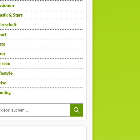
ktionen
sik & Stars
rtschaft
ort
uto
ino
issen
festyle
ise
aming