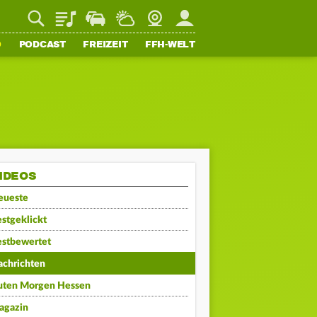
Playlist
Staupilot
Wetter
Webcam
Mein FFH
O
PODCAST
FREIZEIT
FFH-WELT
IDEOS
eueste
stgeklickt
estbewertet
achrichten
uten Morgen Hessen
agazin