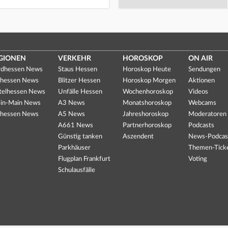
GIONEN
VERKEHR
HOROSKOP
ON AIR
dhessen News
Staus Hessen
Horoskop Heute
Sendungen
hessen News
Blitzer Hessen
Horoskop Morgen
Aktionen
telhessen News
Unfälle Hessen
Wochenhoroskop
Videos
in-Main News
A3 News
Monatshoroskop
Webcams
hessen News
A5 News
Jahreshoroskop
Moderatoren
A661 News
Partnerhoroskop
Podcasts
Günstig tanken
Aszendent
News-Podcas
Parkhäuser
Themen-Tick
Flugplan Frankfurt
Voting
Schulausfälle