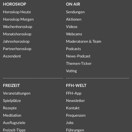
HOROSKOP
ON AIR
Horoskop Heute
Sendungen
Horoskop Morgen
Aktionen
Wochenhoroskop
Videos
Monatshoroskop
Webcams
Jahreshoroskop
Moderatoren & Team
Partnerhoroskop
Podcasts
Aszendent
News-Podcast
Themen-Ticker
Voting
FREIZEIT
FFH-WELT
Veranstaltungen
FFH-App
Spielplätze
Newsletter
Rezepte
Kontakt
Meditation
Frequenzen
Ausflugsziele
Jobs
Freizeit-Tipps
Führungen