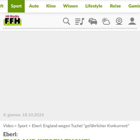
ft
Sport
Auto
Kino
Wissen
Lifestyle
Reise
Gami
Playlist
Staupilot
Wetter
Webcam
Mein
© glomex, 18.10.2024
Video
>
Sport
>
Eberl: England wegen Tuchel "gefährlicher Konkurrent"
Eberl: