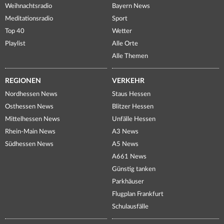
Weihnachtsradio
Bayern News
Meditationsradio
Sport
Top 40
Wetter
Playlist
Alle Orte
Alle Themen
REGIONEN
VERKEHR
Nordhessen News
Staus Hessen
Osthessen News
Blitzer Hessen
Mittelhessen News
Unfälle Hessen
Rhein-Main News
A3 News
Südhessen News
A5 News
A661 News
Günstig tanken
Parkhäuser
Flugplan Frankfurt
Schulausfälle