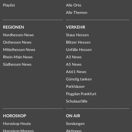
Playlist
Alle Orte
Alle Themen
REGIONEN
VERKEHR
Nordhessen News
Staus Hessen
Osthessen News
Blitzer Hessen
Mittelhessen News
Unfälle Hessen
Rhein-Main News
A3 News
Südhessen News
A5 News
A661 News
Günstig tanken
Parkhäuser
Flugplan Frankfurt
Schulausfälle
HOROSKOP
ON AIR
Horoskop Heute
Sendungen
Horoskop Morgen
Aktionen