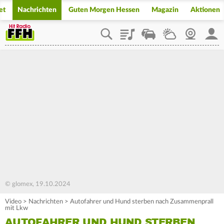
et
Nachrichten
Guten Morgen Hessen
Magazin
Aktionen
Playlist
Staupilot
Wetter
Webcam
Mein
© glomex, 19.10.2024
Video
>
Nachrichten
>
Autofahrer und Hund sterben nach Zusammenprall
mit Lkw
AUTOFAHRER UND HUND STERBEN