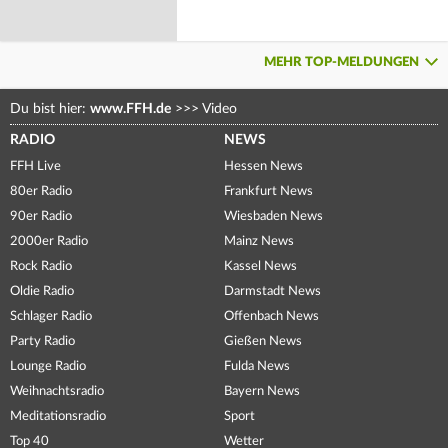
MEHR TOP-MELDUNGEN
Du bist hier:
www.FFH.de
>>>
Video
RADIO
NEWS
FFH Live
Hessen News
80er Radio
Frankfurt News
90er Radio
Wiesbaden News
2000er Radio
Mainz News
Rock Radio
Kassel News
Oldie Radio
Darmstadt News
Schlager Radio
Offenbach News
Party Radio
Gießen News
Lounge Radio
Fulda News
Weihnachtsradio
Bayern News
Meditationsradio
Sport
Top 40
Wetter