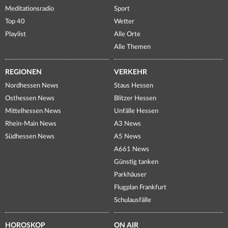
Meditationsradio
Sport
Top 40
Wetter
Playlist
Alle Orte
Alle Themen
REGIONEN
VERKEHR
Nordhessen News
Staus Hessen
Osthessen News
Blitzer Hessen
Mittelhessen News
Unfälle Hessen
Rhein-Main News
A3 News
Südhessen News
A5 News
A661 News
Günstig tanken
Parkhäuser
Flugplan Frankfurt
Schulausfälle
HOROSKOP
ON AIR