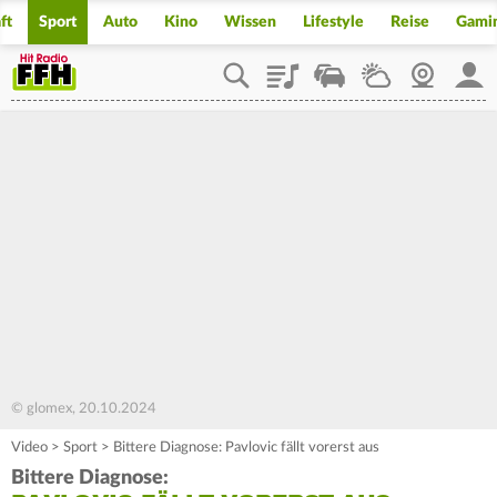
ft
Sport
Auto
Kino
Wissen
Lifestyle
Reise
Gami
Playlist
Staupilot
Wetter
Webcam
Mein
© glomex, 20.10.2024
Video
>
Sport
>
Bittere Diagnose: Pavlovic fällt vorerst aus
Bittere Diagnose: