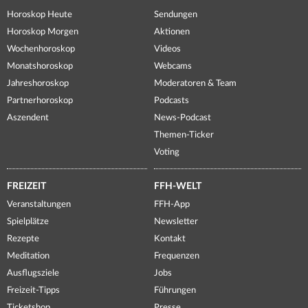
Horoskop Heute
Sendungen
Horoskop Morgen
Aktionen
Wochenhoroskop
Videos
Monatshoroskop
Webcams
Jahreshoroskop
Moderatoren & Team
Partnerhoroskop
Podcasts
Aszendent
News-Podcast
Themen-Ticker
Voting
FREIZEIT
FFH-WELT
Veranstaltungen
FFH-App
Spielplätze
Newsletter
Rezepte
Kontakt
Meditation
Frequenzen
Ausflugsziele
Jobs
Freizeit-Tipps
Führungen
Ticketshop
Presse