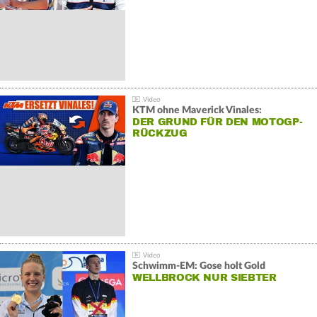
KTM ohne Maverick Vinales:
DER GRUND FÜR DEN MOTOGP-
RÜCKZUG
Schwimm-EM: Gose holt Gold
WELLBROCK NUR SIEBTER