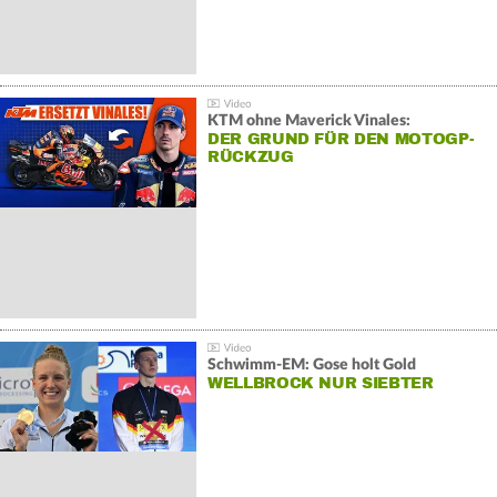
KTM ohne Maverick Vinales:
DER GRUND FÜR DEN MOTOGP-
RÜCKZUG
Schwimm-EM: Gose holt Gold
WELLBROCK NUR SIEBTER