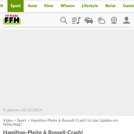
ft
Sport
Auto
Kino
Wissen
Lifestyle
Reise
Gami
Playlist
Staupilot
Wetter
Webcam
Mein
© glomex, 20.10.2024
Video
>
Sport
>
Hamilton-Pleite & Russell-Crash! Ist das Update ein
Fehlschlag?
Hamilton-Pleite & Russell-Crash!