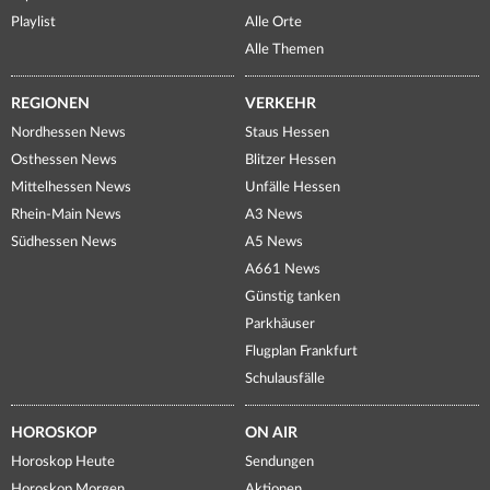
Playlist
Alle Orte
Alle Themen
REGIONEN
VERKEHR
Nordhessen News
Staus Hessen
Osthessen News
Blitzer Hessen
Mittelhessen News
Unfälle Hessen
Rhein-Main News
A3 News
Südhessen News
A5 News
A661 News
Günstig tanken
Parkhäuser
Flugplan Frankfurt
Schulausfälle
HOROSKOP
ON AIR
Horoskop Heute
Sendungen
Horoskop Morgen
Aktionen