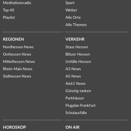
Meditationsradio
Sport
Top 40
Wetter
Playlist
Alle Orte
Alle Themen
REGIONEN
VERKEHR
Nordhessen News
Staus Hessen
Osthessen News
Blitzer Hessen
Mittelhessen News
Unfälle Hessen
Rhein-Main News
A3 News
Südhessen News
A5 News
A661 News
Günstig tanken
Parkhäuser
Flugplan Frankfurt
Schulausfälle
HOROSKOP
ON AIR