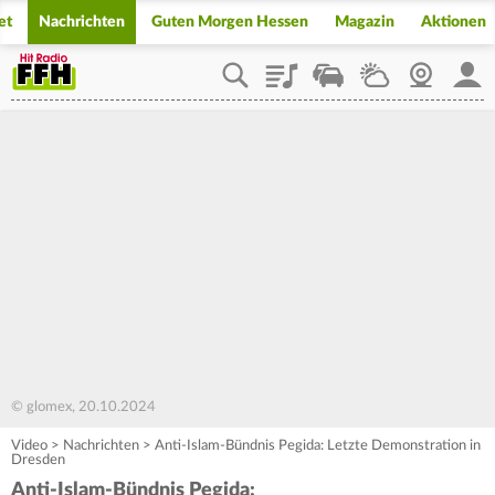
et
Nachrichten
Guten Morgen Hessen
Magazin
Aktionen
Playlist
Staupilot
Wetter
Webcam
Mein
© glomex, 20.10.2024
Video
>
Nachrichten
>
Anti-Islam-Bündnis Pegida: Letzte Demonstration in
Dresden
Anti-Islam-Bündnis Pegida: