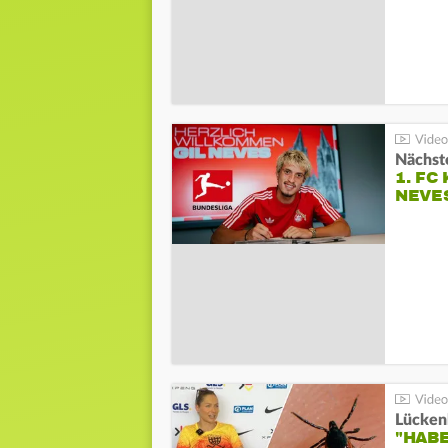
Nächste
1. FC
NEVE
Lücken
"HABE