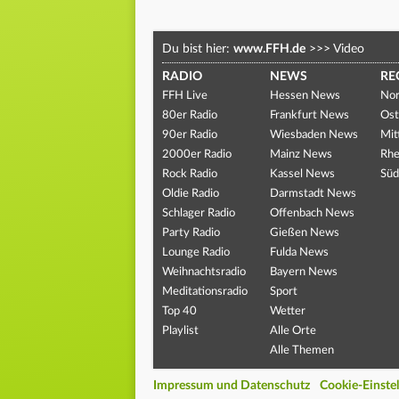
Du bist hier:
www.FFH.de
>>>
Video
RADIO
NEWS
RE
FFH Live
Hessen News
Nor
80er Radio
Frankfurt News
Ost
90er Radio
Wiesbaden News
Mit
2000er Radio
Mainz News
Rhe
Rock Radio
Kassel News
Süd
Oldie Radio
Darmstadt News
Schlager Radio
Offenbach News
Party Radio
Gießen News
Lounge Radio
Fulda News
Weihnachtsradio
Bayern News
Meditationsradio
Sport
Top 40
Wetter
Playlist
Alle Orte
Alle Themen
Impressum und Datenschutz
Cookie-Einste