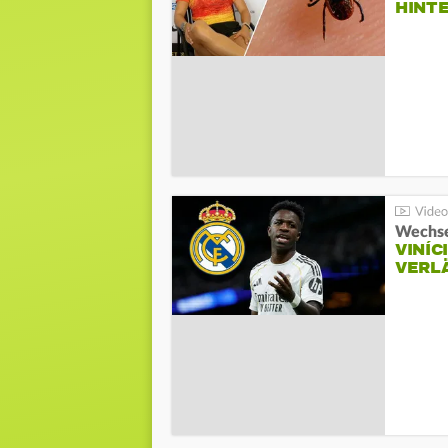
HINT
Wechse
VINÍC
VERL