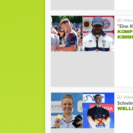
"Eine K
KOMPA
KIMM
Schwim
WELL