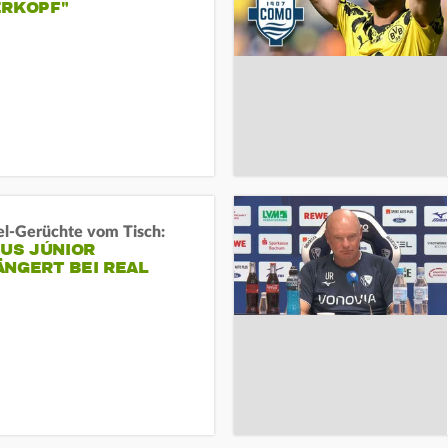
ERKOPF"
l-Gerüchte vom Tisch:
IUS JÚNIOR
ÄNGERT BEI REAL