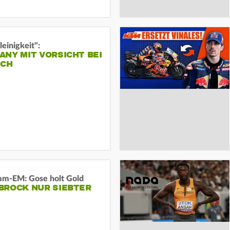
leinigkeit":
NY MIT VORSICHT BEI
ICH
m-EM: Gose holt Gold
BROCK NUR SIEBTER