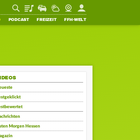
Playlist
Staupilot
Wetter
Webcam
Mein FFH
O
PODCAST
FREIZEIT
FFH-WELT
IDEOS
eueste
stgeklickt
estbewertet
achrichten
uten Morgen Hessen
agazin