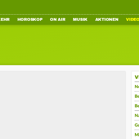
KEHR
HOROSKOP
ON AIR
MUSIK
AKTIONEN
VIDE
V
N
Be
B
N
G
M