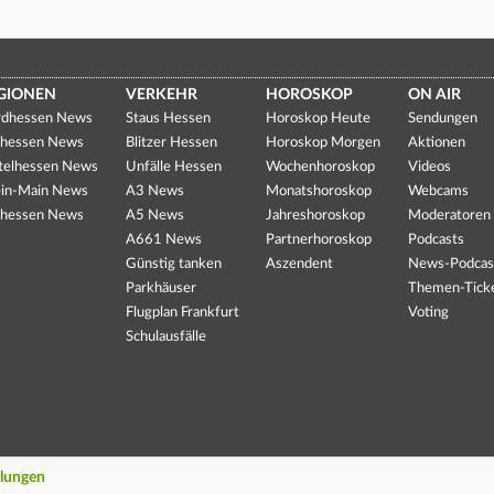
GIONEN
VERKEHR
HOROSKOP
ON AIR
dhessen News
Staus Hessen
Horoskop Heute
Sendungen
hessen News
Blitzer Hessen
Horoskop Morgen
Aktionen
telhessen News
Unfälle Hessen
Wochenhoroskop
Videos
in-Main News
A3 News
Monatshoroskop
Webcams
hessen News
A5 News
Jahreshoroskop
Moderatoren
A661 News
Partnerhoroskop
Podcasts
Günstig tanken
Aszendent
News-Podcas
Parkhäuser
Themen-Tick
Flugplan Frankfurt
Voting
Schulausfälle
llungen