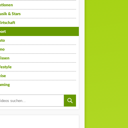
ktionen
sik & Stars
rtschaft
ort
uto
ino
issen
festyle
ise
aming