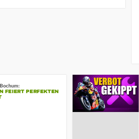
n Bochum:
N FEIERT PERFEKTEN
T