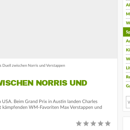
A
Mu
Wi
Sp
A
K
W
es Duell zwischen Norris und Verstappen
Li
Re
WISCHEN NORRIS UND
G
en USA. Beim Grand Prix in Austin landen Charles
hart kämpfenden WM-Favoriten Max Verstappen und