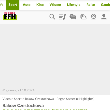
ft
Sport
Auto
Kino
Wissen
Lifestyle
Reise
Gami
Playlist
Staupilot
Wetter
Webcam
Mein
© glomex, 21.10.2024
Video
>
Sport
>
Rakow Czestochowa - Pogon Szczecin (Highlights)
Rakow Czestochowa