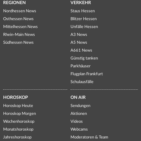
REGIONEN
VERKEHR
Nordhessen News
Staus Hessen
Osthessen News
Blitzer Hessen
Mittelhessen News
Unfälle Hessen
Rhein-Main News
A3 News
Südhessen News
A5 News
A661 News
Günstig tanken
Parkhäuser
Flugplan Frankfurt
Schulausfälle
HOROSKOP
ON AIR
Horoskop Heute
Sendungen
Horoskop Morgen
Aktionen
Wochenhoroskop
Videos
Monatshoroskop
Webcams
Jahreshoroskop
Moderatoren & Team