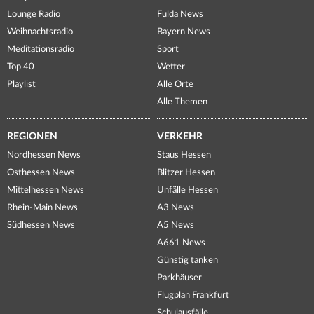
Lounge Radio
Fulda News
Weihnachtsradio
Bayern News
Meditationsradio
Sport
Top 40
Wetter
Playlist
Alle Orte
Alle Themen
REGIONEN
VERKEHR
Nordhessen News
Staus Hessen
Osthessen News
Blitzer Hessen
Mittelhessen News
Unfälle Hessen
Rhein-Main News
A3 News
Südhessen News
A5 News
A661 News
Günstig tanken
Parkhäuser
Flugplan Frankfurt
Schulausfälle