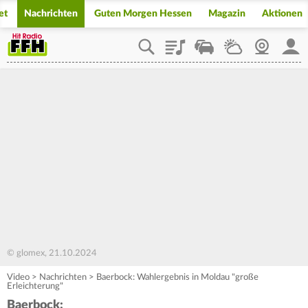
et
Nachrichten
Guten Morgen Hessen
Magazin
Aktionen
Playlist
Staupilot
Wetter
Webcam
Mein
© glomex, 21.10.2024
Video
>
Nachrichten
>
Baerbock: Wahlergebnis in Moldau "große
Erleichterung"
Baerbock: