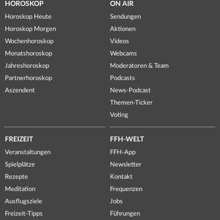
HOROSKOP
ON AIR
Horoskop Heute
Sendungen
Horoskop Morgen
Aktionen
Wochenhoroskop
Videos
Monatshoroskop
Webcams
Jahreshoroskop
Moderatoren & Team
Partnerhoroskop
Podcasts
Aszendent
News-Podcast
Themen-Ticker
Voting
FREIZEIT
FFH-WELT
Veranstaltungen
FFH-App
Spielplätze
Newsletter
Rezepte
Kontakt
Meditation
Frequenzen
Ausflugsziele
Jobs
Freizeit-Tipps
Führungen