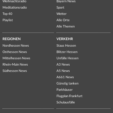
Weihnachtsradio
Bayern News
Meditationsradio
Sport
Top 40
Wetter
Playlist
Alle Orte
Alle Themen
REGIONEN
VERKEHR
Nordhessen News
Staus Hessen
Osthessen News
Blitzer Hessen
Mittelhessen News
Unfälle Hessen
Rhein-Main News
A3 News
Südhessen News
A5 News
A661 News
Günstig tanken
Parkhäuser
Flugplan Frankfurt
Schulausfälle