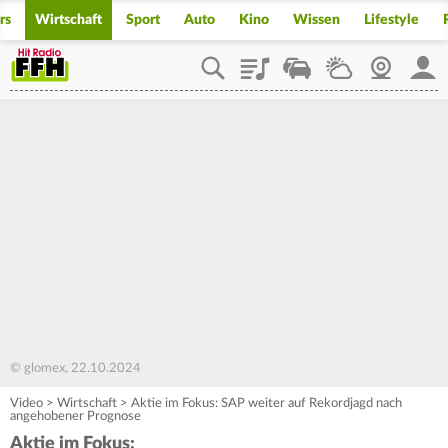
rs
Wirtschaft
Sport
Auto
Kino
Wissen
Lifestyle
Playlist
Staupilot
Wetter
Webcam
Mein
© glomex, 22.10.2024
Video
>
Wirtschaft
>
Aktie im Fokus: SAP weiter auf Rekordjagd nach
angehobener Prognose
Aktie im Fokus: