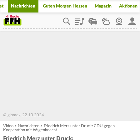
et
Nachrichten
Guten Morgen Hessen
Magazin
Aktionen
Playlist
Staupilot
Wetter
Webcam
Mein
© glomex, 22.10.2024
Video
>
Nachrichten
>
Friedrich Merz unter Druck: CDU gegen
Kooperation mit Wagenknecht
Friedrich Merz unter Druck: