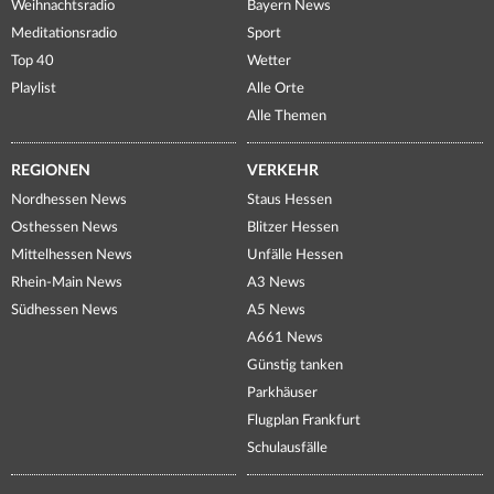
Weihnachtsradio
Bayern News
Meditationsradio
Sport
Top 40
Wetter
Playlist
Alle Orte
Alle Themen
REGIONEN
VERKEHR
Nordhessen News
Staus Hessen
Osthessen News
Blitzer Hessen
Mittelhessen News
Unfälle Hessen
Rhein-Main News
A3 News
Südhessen News
A5 News
A661 News
Günstig tanken
Parkhäuser
Flugplan Frankfurt
Schulausfälle