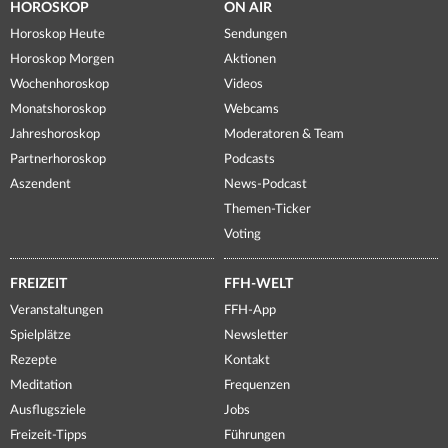
HOROSKOP
ON AIR
Horoskop Heute
Sendungen
Horoskop Morgen
Aktionen
Wochenhoroskop
Videos
Monatshoroskop
Webcams
Jahreshoroskop
Moderatoren & Team
Partnerhoroskop
Podcasts
Aszendent
News-Podcast
Themen-Ticker
Voting
FREIZEIT
FFH-WELT
Veranstaltungen
FFH-App
Spielplätze
Newsletter
Rezepte
Kontakt
Meditation
Frequenzen
Ausflugsziele
Jobs
Freizeit-Tipps
Führungen