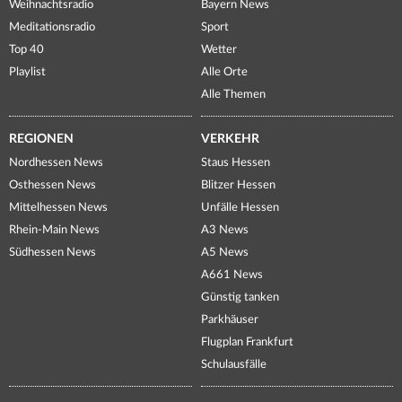
Weihnachtsradio
Bayern News
Meditationsradio
Sport
Top 40
Wetter
Playlist
Alle Orte
Alle Themen
REGIONEN
VERKEHR
Nordhessen News
Staus Hessen
Osthessen News
Blitzer Hessen
Mittelhessen News
Unfälle Hessen
Rhein-Main News
A3 News
Südhessen News
A5 News
A661 News
Günstig tanken
Parkhäuser
Flugplan Frankfurt
Schulausfälle