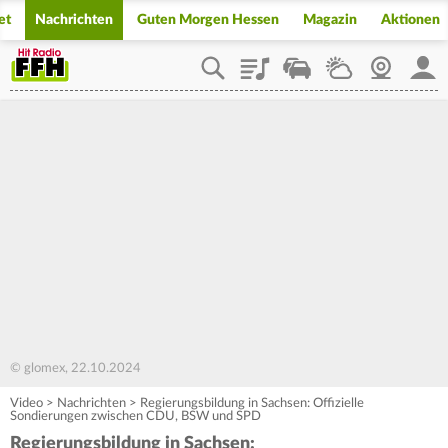
et
Nachrichten
Guten Morgen Hessen
Magazin
Aktionen
Playlist
Staupilot
Wetter
Webcam
Mein
© glomex, 22.10.2024
Video
>
Nachrichten
>
Regierungsbildung in Sachsen: Offizielle
Sondierungen zwischen CDU, BSW und SPD
Regierungsbildung in Sachsen: