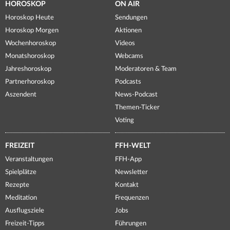
HOROSKOP
ON AIR
Horoskop Heute
Sendungen
Horoskop Morgen
Aktionen
Wochenhoroskop
Videos
Monatshoroskop
Webcams
Jahreshoroskop
Moderatoren & Team
Partnerhoroskop
Podcasts
Aszendent
News-Podcast
Themen-Ticker
Voting
FREIZEIT
FFH-WELT
Veranstaltungen
FFH-App
Spielplätze
Newsletter
Rezepte
Kontakt
Meditation
Frequenzen
Ausflugsziele
Jobs
Freizeit-Tipps
Führungen