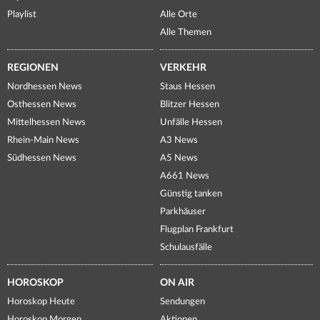
Playlist
Alle Orte
Alle Themen
REGIONEN
VERKEHR
Nordhessen News
Staus Hessen
Osthessen News
Blitzer Hessen
Mittelhessen News
Unfälle Hessen
Rhein-Main News
A3 News
Südhessen News
A5 News
A661 News
Günstig tanken
Parkhäuser
Flugplan Frankfurt
Schulausfälle
HOROSKOP
ON AIR
Horoskop Heute
Sendungen
Horoskop Morgen
Aktionen