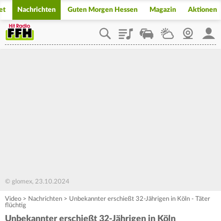
et
Nachrichten
Guten Morgen Hessen
Magazin
Aktionen
Playlist
Staupilot
Wetter
Webcam
Mein
© glomex, 23.10.2024
Video
>
Nachrichten
>
Unbekannter erschießt 32-Jährigen in Köln - Täter
flüchtig
Unbekannter erschießt 32-Jährigen in Köln