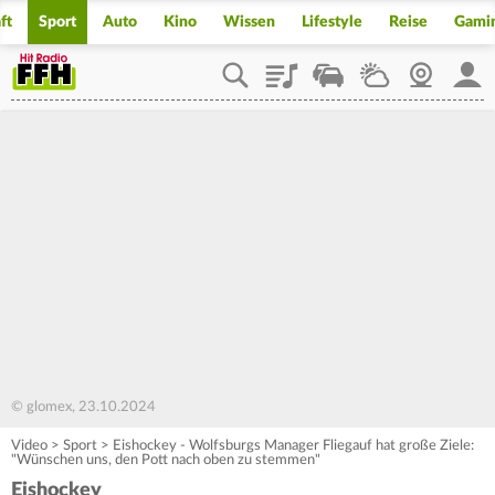
ft
Sport
Auto
Kino
Wissen
Lifestyle
Reise
Gami
Playlist
Staupilot
Wetter
Webcam
Mein
© glomex, 23.10.2024
Video
>
Sport
>
Eishockey - Wolfsburgs Manager Fliegauf hat große Ziele:
"Wünschen uns, den Pott nach oben zu stemmen"
Eishockey