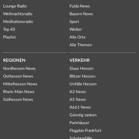
Lounge Radio
Fulda News
Weihnachtsradio
Bayern News
Meditationsradio
Sport
Top 40
Wetter
Playlist
Alle Orte
Alle Themen
REGIONEN
VERKEHR
Nordhessen News
Staus Hessen
Osthessen News
Blitzer Hessen
Mittelhessen News
Unfälle Hessen
Rhein-Main News
A3 News
Südhessen News
A5 News
A661 News
Günstig tanken
Parkhäuser
Flugplan Frankfurt
Schulausfälle