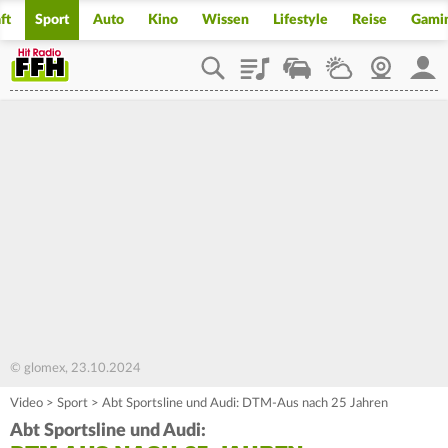
ft
Sport
Auto
Kino
Wissen
Lifestyle
Reise
Gami
Playlist
Staupilot
Wetter
Webcam
Mein
© glomex, 23.10.2024
Video
>
Sport
>
Abt Sportsline und Audi: DTM-Aus nach 25 Jahren
Abt Sportsline und Audi: