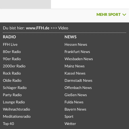
MEHR SPORT
Du bist hier:
www.FFH.de
>>>
Video
RADIO
NEWS
FFH Live
Hessen News
80er Radio
Frankfurt News
90er Radio
Wiesbaden News
2000er Radio
Mainz News
Rock Radio
Kassel News
Oldie Radio
Darmstadt News
Schlager Radio
Offenbach News
Party Radio
Gießen News
Lounge Radio
Fulda News
Weihnachtsradio
Bayern News
Meditationsradio
Sport
Top 40
Wetter