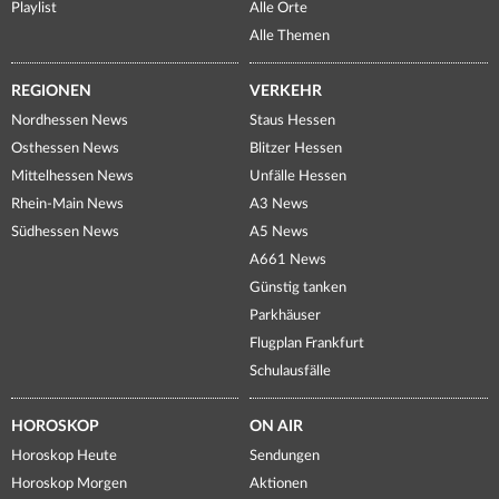
Playlist
Alle Orte
Alle Themen
REGIONEN
VERKEHR
Nordhessen News
Staus Hessen
Osthessen News
Blitzer Hessen
Mittelhessen News
Unfälle Hessen
Rhein-Main News
A3 News
Südhessen News
A5 News
A661 News
Günstig tanken
Parkhäuser
Flugplan Frankfurt
Schulausfälle
HOROSKOP
ON AIR
Horoskop Heute
Sendungen
Horoskop Morgen
Aktionen