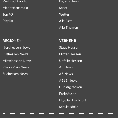
Weihnachtsradio
Bayern News
Meditationsradio
Sport
Top 40
Wetter
Playlist
Alle Orte
Alle Themen
REGIONEN
VERKEHR
Nordhessen News
Staus Hessen
Osthessen News
Blitzer Hessen
Mittelhessen News
Unfälle Hessen
Rhein-Main News
A3 News
Südhessen News
A5 News
A661 News
Günstig tanken
Parkhäuser
Flugplan Frankfurt
Schulausfälle