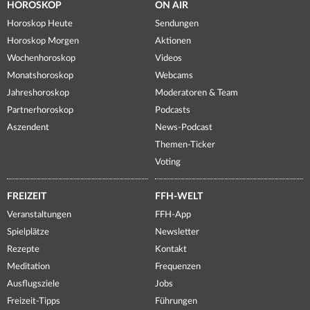
HOROSKOP
ON AIR
Horoskop Heute
Sendungen
Horoskop Morgen
Aktionen
Wochenhoroskop
Videos
Monatshoroskop
Webcams
Jahreshoroskop
Moderatoren & Team
Partnerhoroskop
Podcasts
Aszendent
News-Podcast
Themen-Ticker
Voting
FREIZEIT
FFH-WELT
Veranstaltungen
FFH-App
Spielplätze
Newsletter
Rezepte
Kontakt
Meditation
Frequenzen
Ausflugsziele
Jobs
Freizeit-Tipps
Führungen