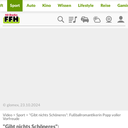
ft
Sport
Auto
Kino
Wissen
Lifestyle
Reise
Gami
Playlist
Staupilot
Wetter
Webcam
Mein
© glomex, 23.10.2024
Video
>
Sport
>
"Gibt nichts Schöneres": Fußballromantikerin Popp voller
Vorfreude
"Gibt nichts Schöneres":