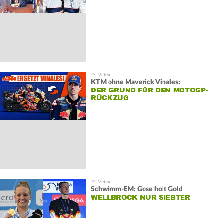
KTM ohne Maverick Vinales:
DER GRUND FÜR DEN MOTOGP-
RÜCKZUG
Schwimm-EM: Gose holt Gold
WELLBROCK NUR SIEBTER