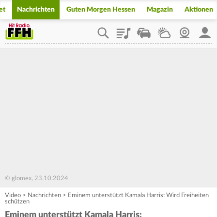
et
Nachrichten
Guten Morgen Hessen
Magazin
Aktionen
Playlist
Staupilot
Wetter
Webcam
Mein
© glomex, 23.10.2024
Video
>
Nachrichten
>
Eminem unterstützt Kamala Harris: Wird Freiheiten
schützen
Eminem unterstützt Kamala Harris: