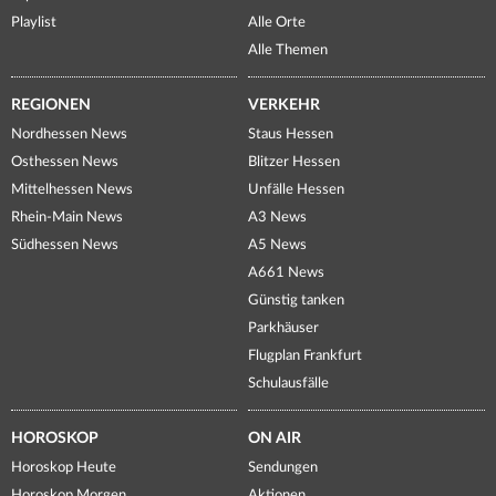
Playlist
Alle Orte
Alle Themen
REGIONEN
VERKEHR
Nordhessen News
Staus Hessen
Osthessen News
Blitzer Hessen
Mittelhessen News
Unfälle Hessen
Rhein-Main News
A3 News
Südhessen News
A5 News
A661 News
Günstig tanken
Parkhäuser
Flugplan Frankfurt
Schulausfälle
HOROSKOP
ON AIR
Horoskop Heute
Sendungen
Horoskop Morgen
Aktionen