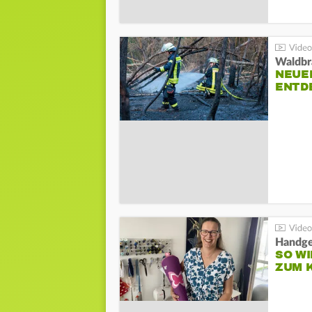
Waldbr
NEUE
ENTD
Handge
SO WI
ZUM 