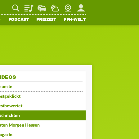
Playlist
Staupilot
Wetter
Webcam
Mein FFH
O
PODCAST
FREIZEIT
FFH-WELT
IDEOS
eueste
stgeklickt
estbewertet
achrichten
uten Morgen Hessen
agazin