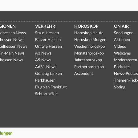
GIONEN
VERKEHR
HOROSKOP
ON AIR
dhessen News
Staus Hessen
Horoskop Heute
Sendungen
hessen News
Blitzer Hessen
Horoskop Morgen
Aktionen
telhessen News
Unfälle Hessen
Wochenhoroskop
Videos
in-Main News
A3 News
Monatshoroskop
Webcams
hessen News
A5 News
Jahreshoroskop
Moderatoren
A661 News
Partnerhoroskop
Podcasts
Günstig tanken
Aszendent
News-Podcas
Parkhäuser
Themen-Tick
Flugplan Frankfurt
Voting
Schulausfälle
llungen