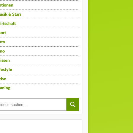
ktionen
sik & Stars
rtschaft
ort
uto
ino
issen
festyle
ise
aming