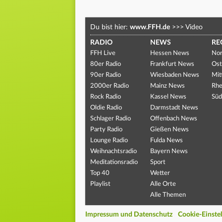
Du bist hier:
www.FFH.de
>>>
Video
RADIO
NEWS
RE
FFH Live
Hessen News
Nor
80er Radio
Frankfurt News
Ost
90er Radio
Wiesbaden News
Mit
2000er Radio
Mainz News
Rhe
Rock Radio
Kassel News
Süd
Oldie Radio
Darmstadt News
Schlager Radio
Offenbach News
Party Radio
Gießen News
Lounge Radio
Fulda News
Weihnachtsradio
Bayern News
Meditationsradio
Sport
Top 40
Wetter
Playlist
Alle Orte
Alle Themen
Impressum und Datenschutz
Cookie-Einste