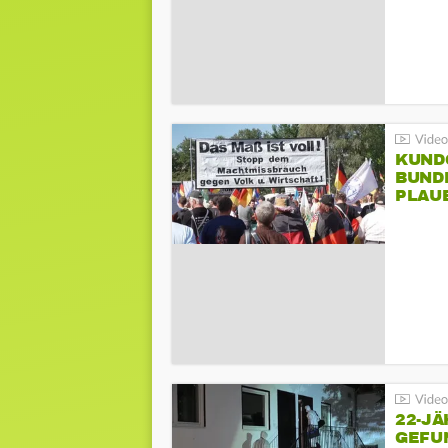
KUND
BUND
PLAU
GEGE
22-JÄ
GEFU