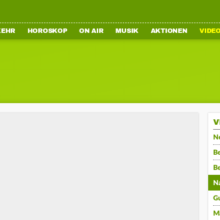
KEHR
HOROSKOP
ON AIR
MUSIK
AKTIONEN
VIDE
V
N
Be
B
N
G
M