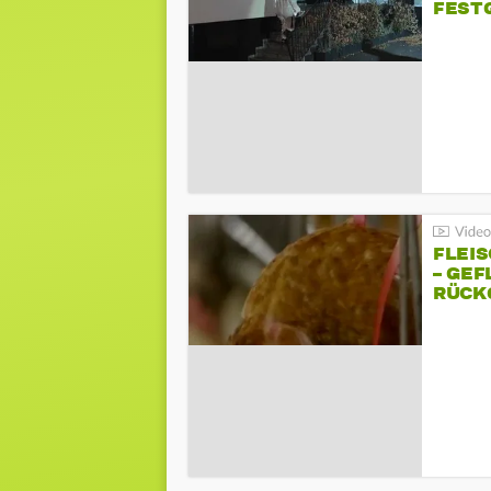
FEST
FLEI
– GEF
ÜCKG