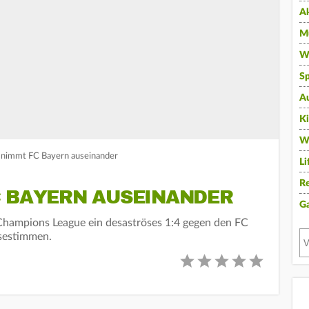
A
Mu
Wi
Sp
A
K
W
 nimmt FC Bayern auseinander
Li
Re
C BAYERN AUSEINANDER
G
hampions League ein desaströses 1:4 gegen den FC
ssestimmen.