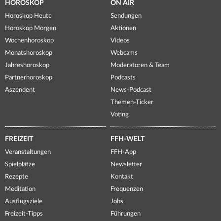
HOROSKOP
ON AIR
Horoskop Heute
Sendungen
Horoskop Morgen
Aktionen
Wochenhoroskop
Videos
Monatshoroskop
Webcams
Jahreshoroskop
Moderatoren & Team
Partnerhoroskop
Podcasts
Aszendent
News-Podcast
Themen-Ticker
Voting
FREIZEIT
FFH-WELT
Veranstaltungen
FFH-App
Spielplätze
Newsletter
Rezepte
Kontakt
Meditation
Frequenzen
Ausflugsziele
Jobs
Freizeit-Tipps
Führungen