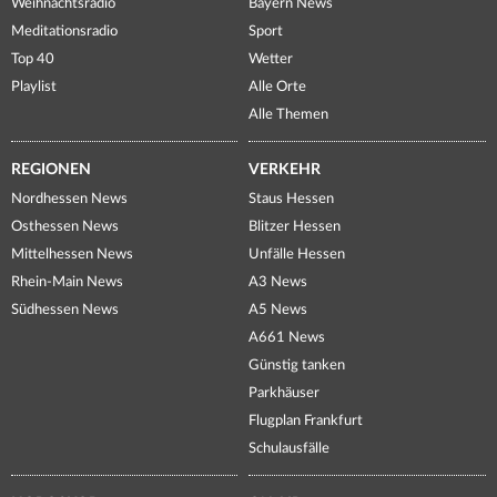
Weihnachtsradio
Bayern News
Meditationsradio
Sport
Top 40
Wetter
Playlist
Alle Orte
Alle Themen
REGIONEN
VERKEHR
Nordhessen News
Staus Hessen
Osthessen News
Blitzer Hessen
Mittelhessen News
Unfälle Hessen
Rhein-Main News
A3 News
Südhessen News
A5 News
A661 News
Günstig tanken
Parkhäuser
Flugplan Frankfurt
Schulausfälle