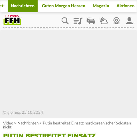
et
Nachrichten
Guten Morgen Hessen
Magazin
Aktionen
Playlist
Staupilot
Wetter
Webcam
Mein
© glomex, 25.10.2024
Video
>
Nachrichten
>
Putin bestreitet Einsatz nordkoreanischer Soldaten
nicht
PUTIN BESTREITET EINSATZ