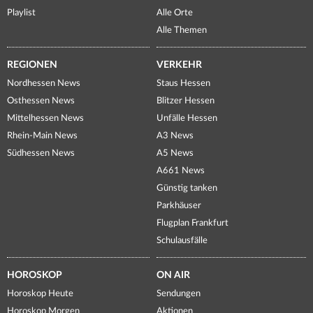
Playlist
Alle Orte
Alle Themen
REGIONEN
VERKEHR
Nordhessen News
Staus Hessen
Osthessen News
Blitzer Hessen
Mittelhessen News
Unfälle Hessen
Rhein-Main News
A3 News
Südhessen News
A5 News
A661 News
Günstig tanken
Parkhäuser
Flugplan Frankfurt
Schulausfälle
HOROSKOP
ON AIR
Horoskop Heute
Sendungen
Horoskop Morgen
Aktionen