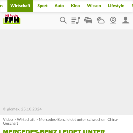
rs
Wirtschaft
Sport
Auto
Kino
Wissen
Lifestyle
Playlist
Staupilot
Wetter
Webcam
Mein
© glomex, 25.10.2024
Video
>
Wirtschaft
>
Mercedes-Benz leidet unter schwachem China-
Geschäft
MERCEDES-BENZ LEIDET UNTER