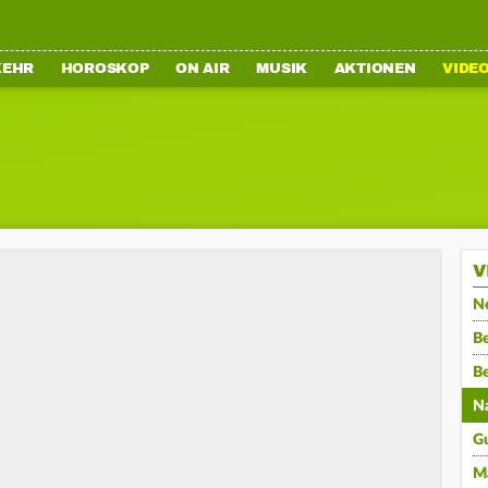
KEHR
HOROSKOP
ON AIR
MUSIK
AKTIONEN
VIDE
V
N
Be
B
N
G
M