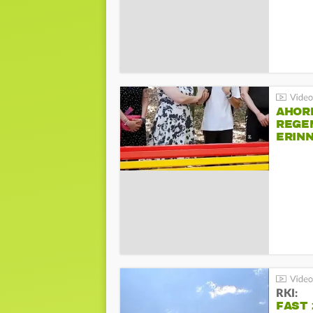
AHOR
REGE
ERIN
BEIM 
RKI:
FAST 