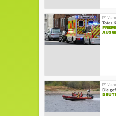
Totes 
FREM
AUSG
Die gef
DEUT