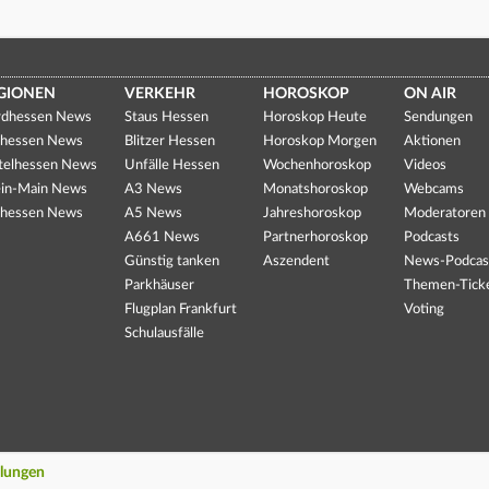
GIONEN
VERKEHR
HOROSKOP
ON AIR
dhessen News
Staus Hessen
Horoskop Heute
Sendungen
hessen News
Blitzer Hessen
Horoskop Morgen
Aktionen
telhessen News
Unfälle Hessen
Wochenhoroskop
Videos
in-Main News
A3 News
Monatshoroskop
Webcams
hessen News
A5 News
Jahreshoroskop
Moderatoren
A661 News
Partnerhoroskop
Podcasts
Günstig tanken
Aszendent
News-Podcas
Parkhäuser
Themen-Tick
Flugplan Frankfurt
Voting
Schulausfälle
llungen