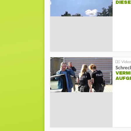
DIES
Schreck
VERM
AUFG