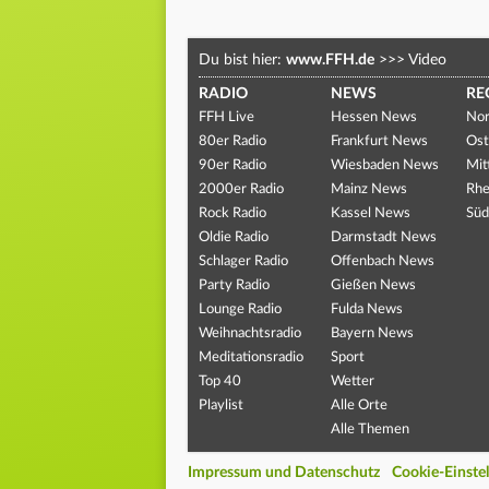
Du bist hier:
www.FFH.de
>>>
Video
RADIO
NEWS
RE
FFH Live
Hessen News
Nor
80er Radio
Frankfurt News
Ost
90er Radio
Wiesbaden News
Mit
2000er Radio
Mainz News
Rhe
Rock Radio
Kassel News
Süd
Oldie Radio
Darmstadt News
Schlager Radio
Offenbach News
Party Radio
Gießen News
Lounge Radio
Fulda News
Weihnachtsradio
Bayern News
Meditationsradio
Sport
Top 40
Wetter
Playlist
Alle Orte
Alle Themen
Impressum und Datenschutz
Cookie-Einste