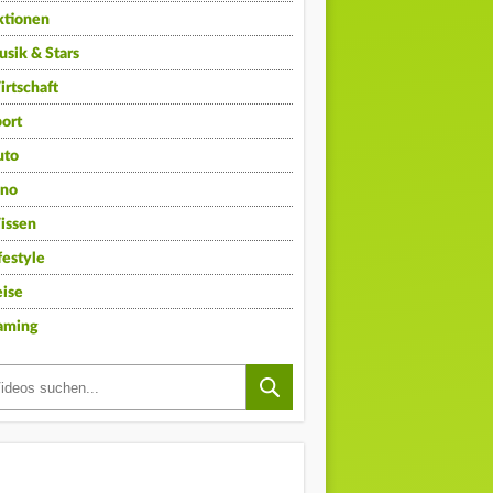
ktionen
sik & Stars
rtschaft
ort
uto
ino
issen
festyle
ise
aming