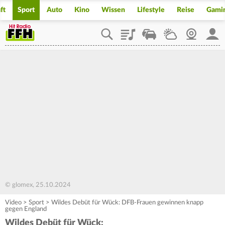
ft
Sport
Auto
Kino
Wissen
Lifestyle
Reise
Gami
Playlist
Staupilot
Wetter
Webcam
Mein
© glomex, 25.10.2024
Video
>
Sport
>
Wildes Debüt für Wück: DFB-Frauen gewinnen knapp
gegen England
Wildes Debüt für Wück: