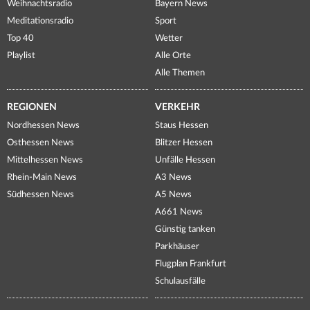
Weihnachtsradio
Bayern News
Meditationsradio
Sport
Top 40
Wetter
Playlist
Alle Orte
Alle Themen
REGIONEN
VERKEHR
Nordhessen News
Staus Hessen
Osthessen News
Blitzer Hessen
Mittelhessen News
Unfälle Hessen
Rhein-Main News
A3 News
Südhessen News
A5 News
A661 News
Günstig tanken
Parkhäuser
Flugplan Frankfurt
Schulausfälle