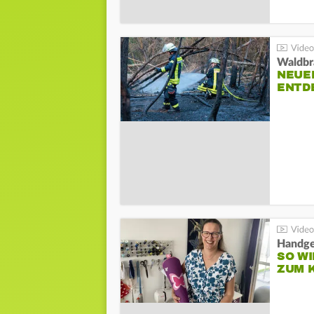
Waldbr
NEUE
ENTD
Handge
SO WI
ZUM 