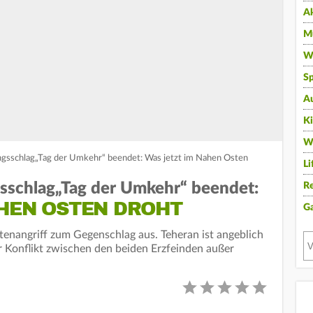
A
Mu
Wi
Sp
A
K
W
ungsschlag„Tag der Umkehr“ beendet: Was jetzt im Nahen Osten
Li
gsschlag„Tag der Umkehr“ beendet:
Re
AHEN OSTEN DROHT
G
etenangriff zum Gegenschlag aus. Teheran ist angeblich
er Konflikt zwischen den beiden Erzfeinden außer