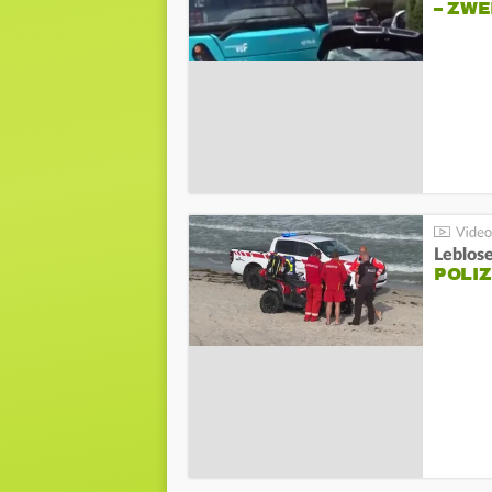
– ZW
Leblos
POLIZ