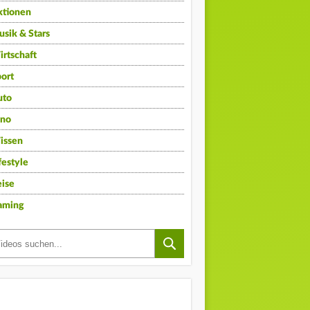
ktionen
sik & Stars
rtschaft
ort
uto
ino
issen
festyle
ise
aming