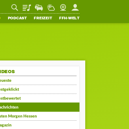
Playlist
Staupilot
Wetter
Webcam
Mein FFH
O
PODCAST
FREIZEIT
FFH-WELT
IDEOS
eueste
stgeklickt
estbewertet
achrichten
uten Morgen Hessen
agazin