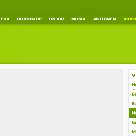
KEHR
HOROSKOP
ON AIR
MUSIK
AKTIONEN
VIDE
V
N
Be
B
N
G
M