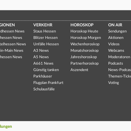
GIONEN
VERKEHR
HOROSKOP
ON AIR
dhessen News
Staus Hessen
Horoskop Heute
Sendungen
hessen News
Blitzer Hessen
Horoskop Morgen
Aktionen
telhessen News
Unfälle Hessen
Wochenhoroskop
Videos
in-Main News
A3 News
Monatshoroskop
Webcams
hessen News
A5 News
Jahreshoroskop
Moderatoren
A661 News
Partnerhoroskop
Podcasts
Günstig tanken
Aszendent
News-Podcas
Parkhäuser
Themen-Tick
Flugplan Frankfurt
Voting
Schulausfälle
llungen