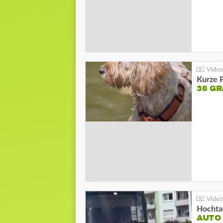
Kurze P
36 G
Hochta
AUTO