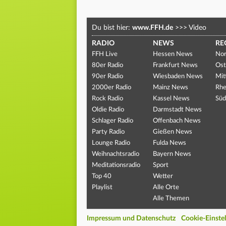
Du bist hier:
www.FFH.de
>>>
Video
RADIO
NEWS
RE
FFH Live
Hessen News
Nor
80er Radio
Frankfurt News
Ost
90er Radio
Wiesbaden News
Mit
2000er Radio
Mainz News
Rhe
Rock Radio
Kassel News
Süd
Oldie Radio
Darmstadt News
Schlager Radio
Offenbach News
Party Radio
Gießen News
Lounge Radio
Fulda News
Weihnachtsradio
Bayern News
Meditationsradio
Sport
Top 40
Wetter
Playlist
Alle Orte
Alle Themen
Impressum und Datenschutz
Cookie-Einste