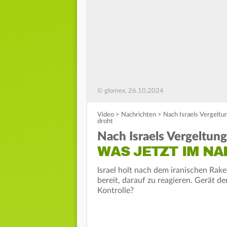
© glomex, 26.10.2024
Video
>
Nachrichten
>
Nach Israels Vergelt
droht
Nach Israels Vergeltun
WAS JETZT IM N
Israel holt nach dem iranischen Rak
bereit, darauf zu reagieren. Gerät d
Kontrolle?