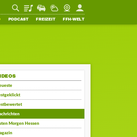
Playlist
Staupilot
Wetter
Webcam
Mein FFH
O
PODCAST
FREIZEIT
FFH-WELT
IDEOS
eueste
stgeklickt
estbewertet
achrichten
uten Morgen Hessen
agazin