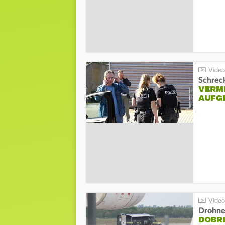
Schreck
VERM
AUFG
Drohnen
DOBR