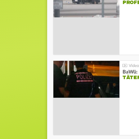
PROF
TÄTE