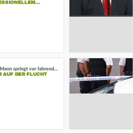
ESSIONELLEM…
BaWü: Mann springt vor fahrendes Auto und schießt
R AUF DER FLUCHT