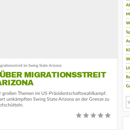
A
Mu
Wi
Sp
A
K
W
grationsstreit im Swing State Arizona
Li
ÜBER MIGRATIONSSTREIT
Re
ARIZONA
G
der großen Themen im US-Präsidentschaftswahlkampf.
art umkämpften Swing State Arizona an der Grenze zu
fschütteln.