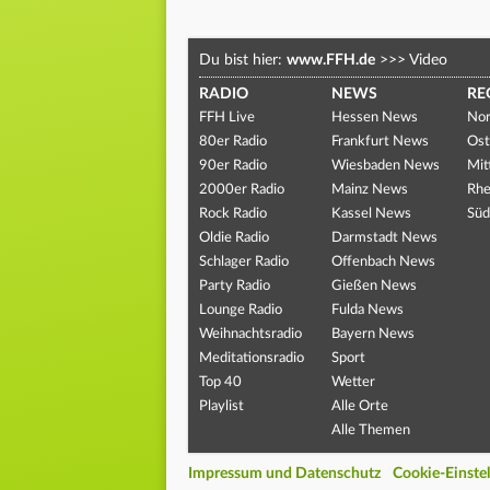
Du bist hier:
www.FFH.de
>>>
Video
RADIO
NEWS
RE
FFH Live
Hessen News
Nor
80er Radio
Frankfurt News
Ost
90er Radio
Wiesbaden News
Mit
2000er Radio
Mainz News
Rhe
Rock Radio
Kassel News
Süd
Oldie Radio
Darmstadt News
Schlager Radio
Offenbach News
Party Radio
Gießen News
Lounge Radio
Fulda News
Weihnachtsradio
Bayern News
Meditationsradio
Sport
Top 40
Wetter
Playlist
Alle Orte
Alle Themen
Impressum und Datenschutz
Cookie-Einste