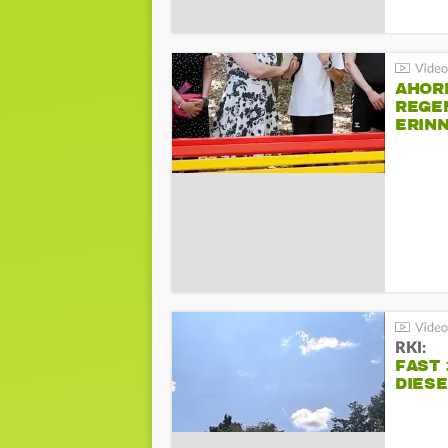
AHOR
REGE
ERIN
BEIM 
RKI:
FAST 
DIES