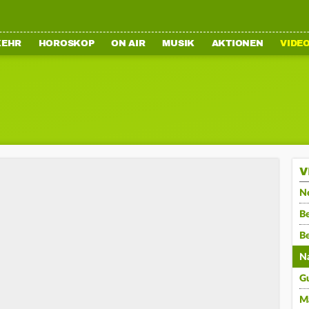
KEHR
HOROSKOP
ON AIR
MUSIK
AKTIONEN
VIDE
V
N
Be
B
N
G
M