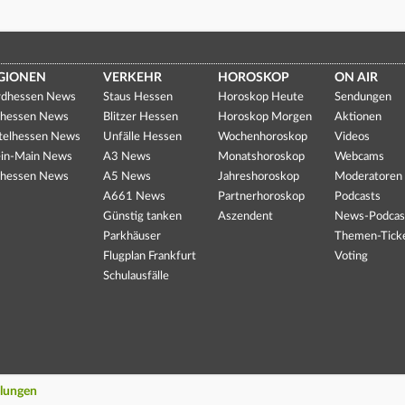
GIONEN
VERKEHR
HOROSKOP
ON AIR
dhessen News
Staus Hessen
Horoskop Heute
Sendungen
hessen News
Blitzer Hessen
Horoskop Morgen
Aktionen
telhessen News
Unfälle Hessen
Wochenhoroskop
Videos
in-Main News
A3 News
Monatshoroskop
Webcams
hessen News
A5 News
Jahreshoroskop
Moderatoren
A661 News
Partnerhoroskop
Podcasts
Günstig tanken
Aszendent
News-Podcas
Parkhäuser
Themen-Tick
Flugplan Frankfurt
Voting
Schulausfälle
llungen