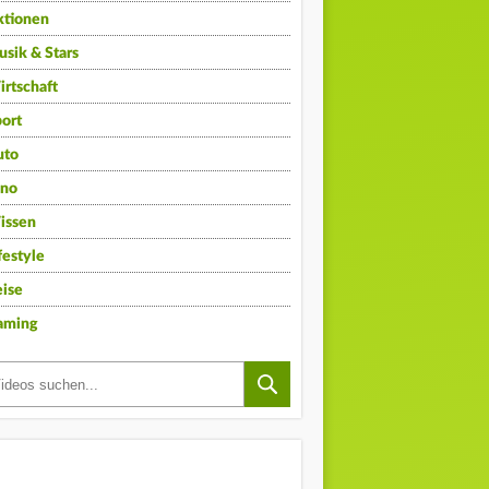
ktionen
sik & Stars
rtschaft
ort
uto
ino
issen
festyle
ise
aming