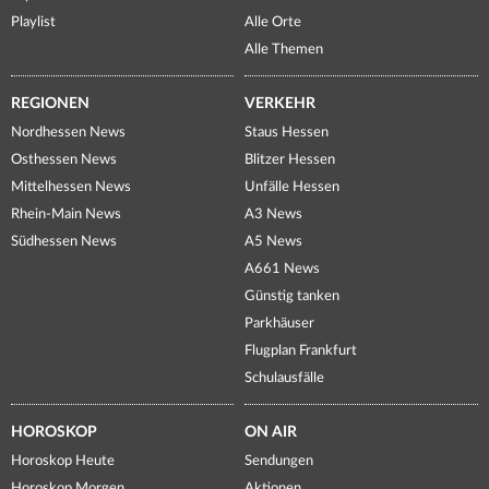
Playlist
Alle Orte
Alle Themen
REGIONEN
VERKEHR
Nordhessen News
Staus Hessen
Osthessen News
Blitzer Hessen
Mittelhessen News
Unfälle Hessen
Rhein-Main News
A3 News
Südhessen News
A5 News
A661 News
Günstig tanken
Parkhäuser
Flugplan Frankfurt
Schulausfälle
HOROSKOP
ON AIR
Horoskop Heute
Sendungen
Horoskop Morgen
Aktionen