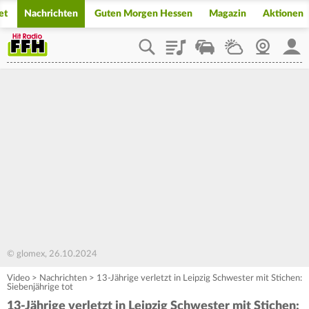
et
Nachrichten
Guten Morgen Hessen
Magazin
Aktionen
Playlist
Staupilot
Wetter
Webcam
Mein
© glomex, 26.10.2024
Video
>
Nachrichten
>
13-Jährige verletzt in Leipzig Schwester mit Stichen:
Siebenjährige tot
13-Jährige verletzt in Leipzig Schwester mit Stichen: