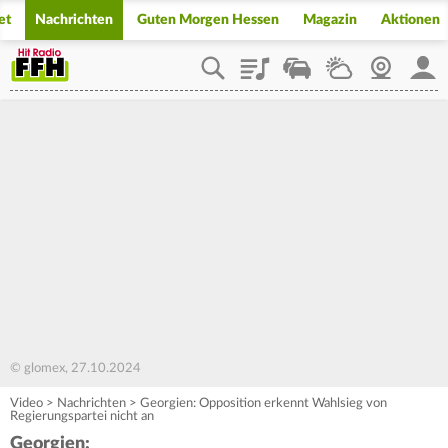
et
Nachrichten
Guten Morgen Hessen
Magazin
Aktionen
Playlist
Staupilot
Wetter
Webcam
Mein
© glomex, 27.10.2024
Video
>
Nachrichten
>
Georgien: Opposition erkennt Wahlsieg von
Regierungspartei nicht an
Georgien: