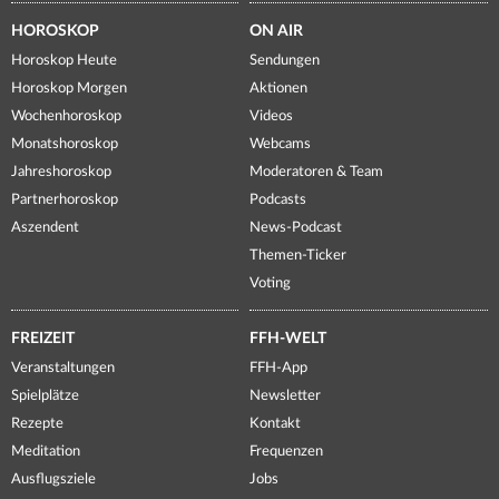
HOROSKOP
ON AIR
Horoskop Heute
Sendungen
Horoskop Morgen
Aktionen
Wochenhoroskop
Videos
Monatshoroskop
Webcams
Jahreshoroskop
Moderatoren & Team
Partnerhoroskop
Podcasts
Aszendent
News-Podcast
Themen-Ticker
Voting
FREIZEIT
FFH-WELT
Veranstaltungen
FFH-App
Spielplätze
Newsletter
Rezepte
Kontakt
Meditation
Frequenzen
Ausflugsziele
Jobs