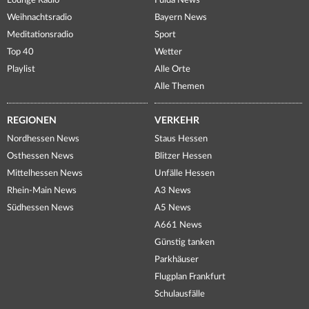
Lounge Radio
Fulda News
Weihnachtsradio
Bayern News
Meditationsradio
Sport
Top 40
Wetter
Playlist
Alle Orte
Alle Themen
REGIONEN
VERKEHR
Nordhessen News
Staus Hessen
Osthessen News
Blitzer Hessen
Mittelhessen News
Unfälle Hessen
Rhein-Main News
A3 News
Südhessen News
A5 News
A661 News
Günstig tanken
Parkhäuser
Flugplan Frankfurt
Schulausfälle