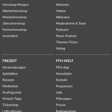
Horoskop Morgen
Aktionen
Wochenhoroskop
Videos
Monatshoroskop
Webcams
Jahreshoroskop
Moderatoren & Team
Partnerhoroskop
Podcasts
Aszendent
News-Podcast
Themen-Ticker
Voting
FREIZEIT
FFH-WELT
Veranstaltungen
FFH-App
Spielplätze
Newsletter
Rezepte
Kontakt
Meditation
Frequenzen
Ausflugsziele
Jobs
Freizeit-Tipps
Führungen
Ticketshop
Presse
Lotto Hessen
Radiowerbung