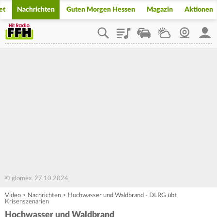
et
Nachrichten
Guten Morgen Hessen
Magazin
Aktionen
Playlist
Staupilot
Wetter
Webcam
Mein
© glomex, 27.10.2024
Video
>
Nachrichten
>
Hochwasser und Waldbrand - DLRG übt
Krisenszenarien
Hochwasser und Waldbrand