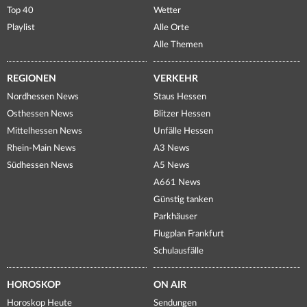
Top 40
Wetter
Playlist
Alle Orte
Alle Themen
REGIONEN
VERKEHR
Nordhessen News
Staus Hessen
Osthessen News
Blitzer Hessen
Mittelhessen News
Unfälle Hessen
Rhein-Main News
A3 News
Südhessen News
A5 News
A661 News
Günstig tanken
Parkhäuser
Flugplan Frankfurt
Schulausfälle
HOROSKOP
ON AIR
Horoskop Heute
Sendungen