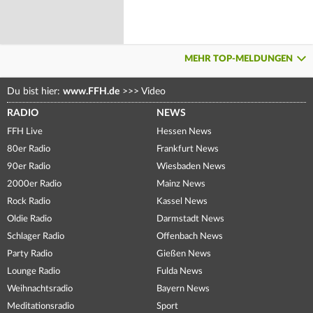
MEHR TOP-MELDUNGEN
Du bist hier:
www.FFH.de
>>>
Video
RADIO
NEWS
FFH Live
Hessen News
80er Radio
Frankfurt News
90er Radio
Wiesbaden News
2000er Radio
Mainz News
Rock Radio
Kassel News
Oldie Radio
Darmstadt News
Schlager Radio
Offenbach News
Party Radio
Gießen News
Lounge Radio
Fulda News
Weihnachtsradio
Bayern News
Meditationsradio
Sport