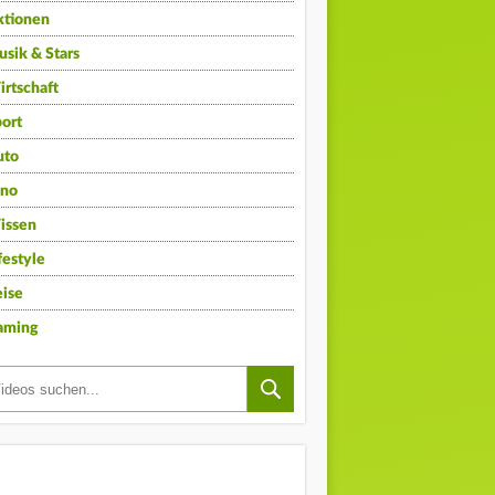
ktionen
sik & Stars
rtschaft
ort
uto
ino
issen
festyle
ise
aming