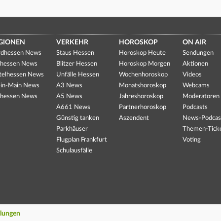
GIONEN
VERKEHR
HOROSKOP
ON AIR
dhessen News
Staus Hessen
Horoskop Heute
Sendungen
hessen News
Blitzer Hessen
Horoskop Morgen
Aktionen
telhessen News
Unfälle Hessen
Wochenhoroskop
Videos
in-Main News
A3 News
Monatshoroskop
Webcams
hessen News
A5 News
Jahreshoroskop
Moderatoren
A661 News
Partnerhoroskop
Podcasts
Günstig tanken
Aszendent
News-Podcas
Parkhäuser
Themen-Tick
Flugplan Frankfurt
Voting
Schulausfälle
llungen