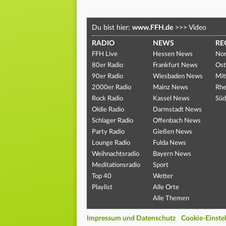
Du bist hier:
www.FFH.de
>>>
Video
RADIO
NEWS
RE
FFH Live
Hessen News
Nor
80er Radio
Frankfurt News
Ost
90er Radio
Wiesbaden News
Mit
2000er Radio
Mainz News
Rhe
Rock Radio
Kassel News
Süd
Oldie Radio
Darmstadt News
Schlager Radio
Offenbach News
Party Radio
Gießen News
Lounge Radio
Fulda News
Weihnachtsradio
Bayern News
Meditationsradio
Sport
Top 40
Wetter
Playlist
Alle Orte
Alle Themen
Impressum und Datenschutz
Cookie-Einste