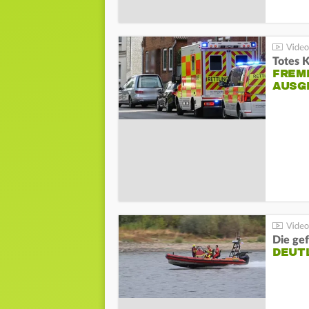
Totes 
FREM
AUSG
Die gef
DEUT