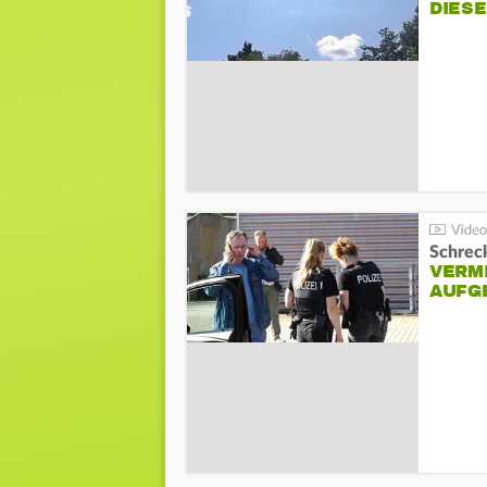
DIES
Schreck
VERM
AUFG