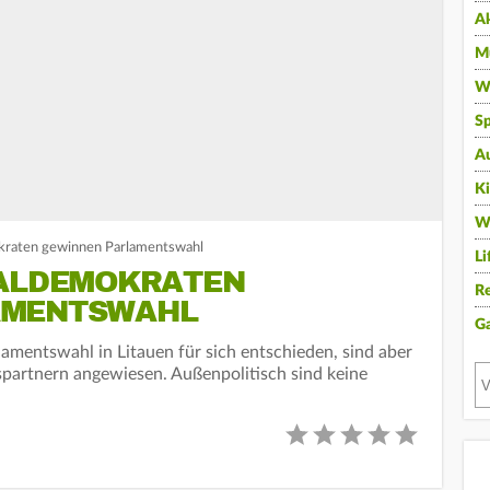
A
Mu
Wi
Sp
A
K
W
okraten gewinnen Parlamentswahl
Li
IALDEMOKRATEN
Re
AMENTSWAHL
G
amentswahl in Litauen für sich entschieden, sind aber
spartnern angewiesen. Außenpolitisch sind keine