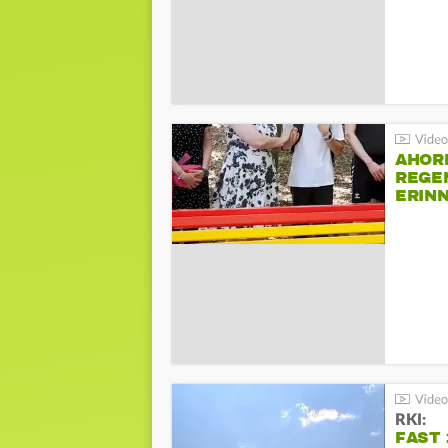
AHOR
REGE
ERIN
BEIM 
RKI:
FAST 