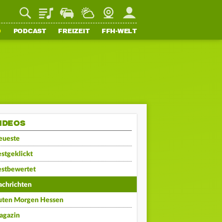
Playlist
Staupilot
Wetter
Webcam
Mein FFH
O
PODCAST
FREIZEIT
FFH-WELT
IDEOS
eueste
stgeklickt
estbewertet
achrichten
uten Morgen Hessen
agazin