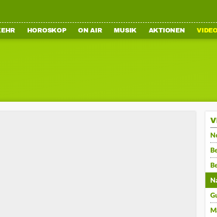
KEHR
HOROSKOP
ON AIR
MUSIK
AKTIONEN
VIDE
V
N
Be
B
N
G
M