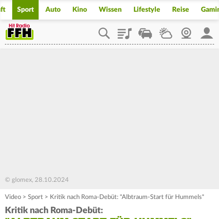
ft
Sport
Auto
Kino
Wissen
Lifestyle
Reise
Gami
Playlist
Staupilot
Wetter
Webcam
Mein
© glomex, 28.10.2024
Video
>
Sport
>
Kritik nach Roma-Debüt: "Albtraum-Start für Hummels"
Kritik nach Roma-Debüt: