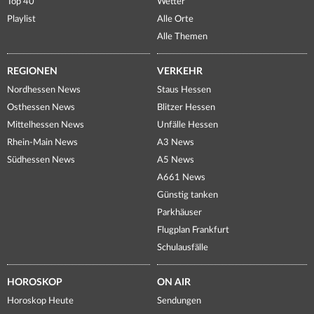
Top 40
Wetter
Playlist
Alle Orte
Alle Themen
REGIONEN
VERKEHR
Nordhessen News
Staus Hessen
Osthessen News
Blitzer Hessen
Mittelhessen News
Unfälle Hessen
Rhein-Main News
A3 News
Südhessen News
A5 News
A661 News
Günstig tanken
Parkhäuser
Flugplan Frankfurt
Schulausfälle
HOROSKOP
ON AIR
Horoskop Heute
Sendungen