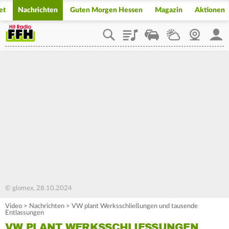
et
Nachrichten
Guten Morgen Hessen
Magazin
Aktionen
Playlist
Staupilot
Wetter
Webcam
Mein
© glomex, 28.10.2024
Video
>
Nachrichten
>
VW plant Werksschließungen und tausende
Entlassungen
VW PLANT WERKSSCHLIESSUNGEN U