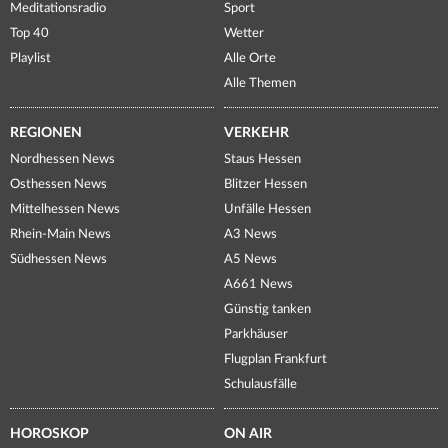
Meditationsradio
Sport
Top 40
Wetter
Playlist
Alle Orte
Alle Themen
REGIONEN
VERKEHR
Nordhessen News
Staus Hessen
Osthessen News
Blitzer Hessen
Mittelhessen News
Unfälle Hessen
Rhein-Main News
A3 News
Südhessen News
A5 News
A661 News
Günstig tanken
Parkhäuser
Flugplan Frankfurt
Schulausfälle
HOROSKOP
ON AIR