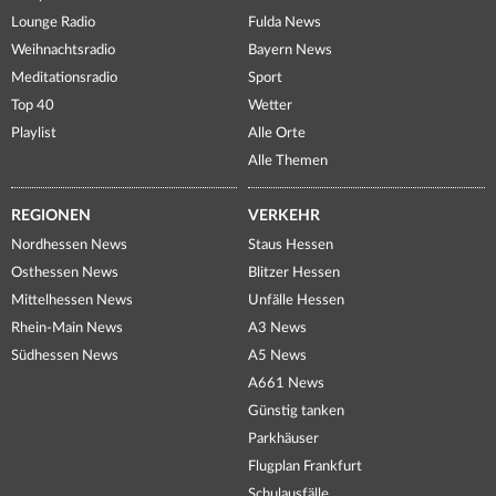
Lounge Radio
Fulda News
Weihnachtsradio
Bayern News
Meditationsradio
Sport
Top 40
Wetter
Playlist
Alle Orte
Alle Themen
REGIONEN
VERKEHR
Nordhessen News
Staus Hessen
Osthessen News
Blitzer Hessen
Mittelhessen News
Unfälle Hessen
Rhein-Main News
A3 News
Südhessen News
A5 News
A661 News
Günstig tanken
Parkhäuser
Flugplan Frankfurt
Schulausfälle