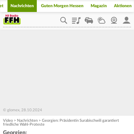
et
Nachrichten
Guten Morgen Hessen
Magazin
Aktionen
Playlist
Staupilot
Wetter
Webcam
Mein
© glomex, 28.10.2024
Video
>
Nachrichten
>
Georgien: Präsidentin Surabischwili garantiert
friedliche Wahl-Proteste
Georgien: