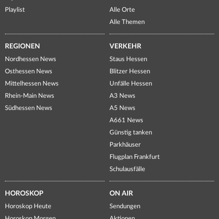
Playlist
Alle Orte
Alle Themen
REGIONEN
VERKEHR
Nordhessen News
Staus Hessen
Osthessen News
Blitzer Hessen
Mittelhessen News
Unfälle Hessen
Rhein-Main News
A3 News
Südhessen News
A5 News
A661 News
Günstig tanken
Parkhäuser
Flugplan Frankfurt
Schulausfälle
HOROSKOP
ON AIR
Horoskop Heute
Sendungen
Horoskop Morgen
Aktionen