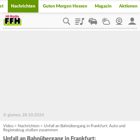
et
Nachrichten
Guten Morgen Hessen
Magazin
Aktionen
Playlist
Staupilot
Wetter
Webcam
Mein
© glomex, 28.10.2024
Video
>
Nachrichten
>
Unfall an Bahnübergang in Frankfurt: Auto und
Regionalzug stoßen zusammen
Unfall an Bahnübergang in Frankfurt: