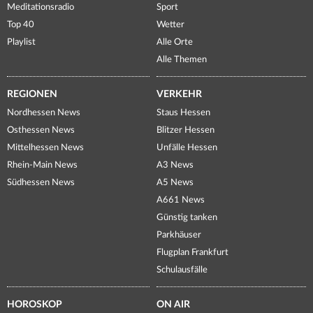
Meditationsradio
Sport
Top 40
Wetter
Playlist
Alle Orte
Alle Themen
REGIONEN
VERKEHR
Nordhessen News
Staus Hessen
Osthessen News
Blitzer Hessen
Mittelhessen News
Unfälle Hessen
Rhein-Main News
A3 News
Südhessen News
A5 News
A661 News
Günstig tanken
Parkhäuser
Flugplan Frankfurt
Schulausfälle
HOROSKOP
ON AIR