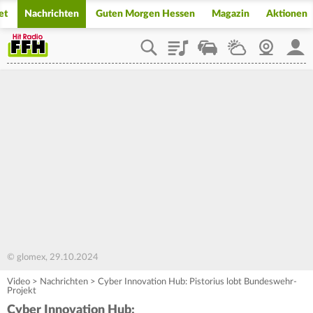
et
Nachrichten
Guten Morgen Hessen
Magazin
Aktionen
Playlist
Staupilot
Wetter
Webcam
Mein
© glomex, 29.10.2024
Video
>
Nachrichten
>
Cyber Innovation Hub: Pistorius lobt Bundeswehr-
Projekt
Cyber Innovation Hub: