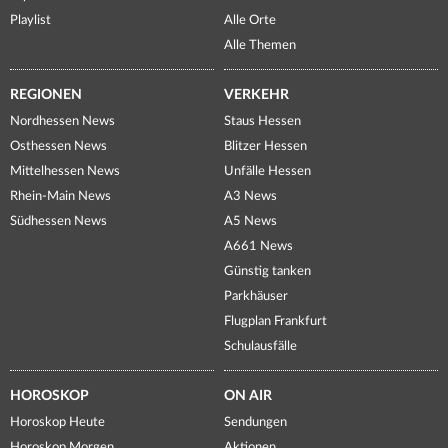
Playlist
Alle Orte
Alle Themen
REGIONEN
VERKEHR
Nordhessen News
Staus Hessen
Osthessen News
Blitzer Hessen
Mittelhessen News
Unfälle Hessen
Rhein-Main News
A3 News
Südhessen News
A5 News
A661 News
Günstig tanken
Parkhäuser
Flugplan Frankfurt
Schulausfälle
HOROSKOP
ON AIR
Horoskop Heute
Sendungen
Horoskop Morgen
Aktionen