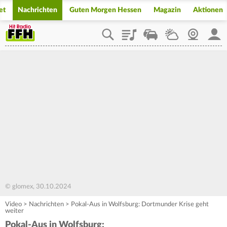
et
Nachrichten
Guten Morgen Hessen
Magazin
Aktionen
Playlist
Staupilot
Wetter
Webcam
Mein
© glomex, 30.10.2024
Video
>
Nachrichten
>
Pokal-Aus in Wolfsburg: Dortmunder Krise geht
weiter
Pokal-Aus in Wolfsburg: