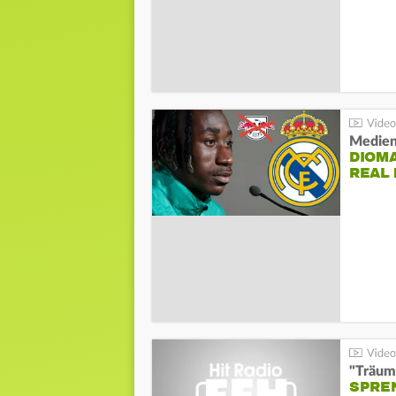
Medien
DIOM
REAL
"Träum
SPREN