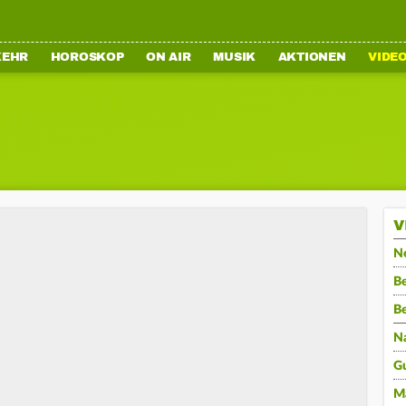
KEHR
HOROSKOP
ON AIR
MUSIK
AKTIONEN
VIDE
V
N
Be
B
N
G
M