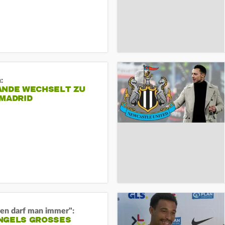
:
ANDE WECHSELT ZU
 MADRID
en darf man immer":
GELS GROSSES O