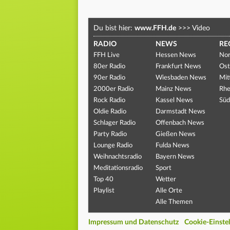
Du bist hier:
www.FFH.de
>>>
Video
RADIO
NEWS
RE
FFH Live
Hessen News
Nor
80er Radio
Frankfurt News
Ost
90er Radio
Wiesbaden News
Mit
2000er Radio
Mainz News
Rhe
Rock Radio
Kassel News
Süd
Oldie Radio
Darmstadt News
Schlager Radio
Offenbach News
Party Radio
Gießen News
Lounge Radio
Fulda News
Weihnachtsradio
Bayern News
Meditationsradio
Sport
Top 40
Wetter
Playlist
Alle Orte
Alle Themen
Impressum und Datenschutz
Cookie-Einste