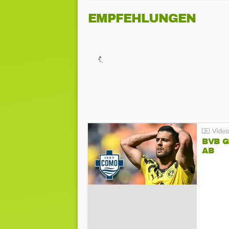
EMPFEHLUNGEN
BVB 
AB