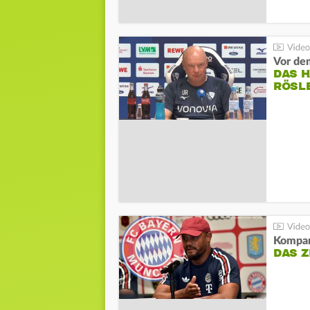
DAS 
RÖSL
Kompa
DAS Z