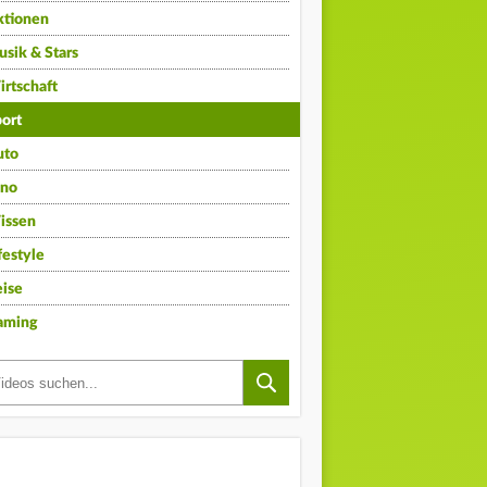
ktionen
sik & Stars
rtschaft
ort
uto
ino
issen
festyle
ise
aming