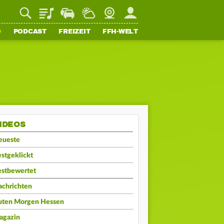
Playlist
Staupilot
Wetter
Webcam
Mein FFH
O
PODCAST
FREIZEIT
FFH-WELT
IDEOS
eueste
stgeklickt
estbewertet
achrichten
uten Morgen Hessen
agazin