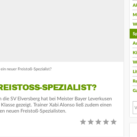
A
Mu
Wi
Sp
A
K
W
 ein neuer Freistoß-Spezialist?
Li
Re
EISTOSS-SPEZIALIST?
G
 die SV Elversberg hat bei Meister Bayer Leverkusen
 Klasse gezeigt. Trainer Xabi Alonso ließ zudem einen
en neuen Freistoß-Spezialisten.