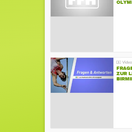
LYMPI
FRAG
ZUR L
BIRM