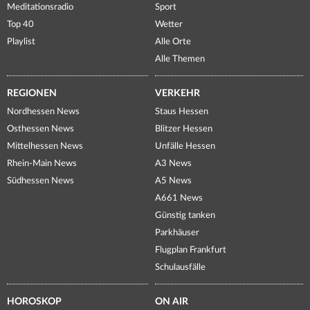
Meditationsradio
Sport
Top 40
Wetter
Playlist
Alle Orte
Alle Themen
REGIONEN
VERKEHR
Nordhessen News
Staus Hessen
Osthessen News
Blitzer Hessen
Mittelhessen News
Unfälle Hessen
Rhein-Main News
A3 News
Südhessen News
A5 News
A661 News
Günstig tanken
Parkhäuser
Flugplan Frankfurt
Schulausfälle
HOROSKOP
ON AIR