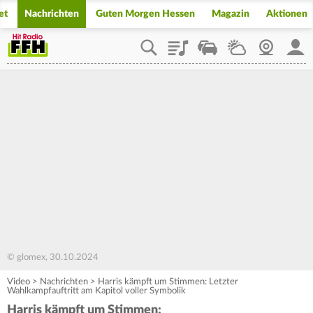
et
Nachrichten
Guten Morgen Hessen
Magazin
Aktionen
Playlist
Staupilot
Wetter
Webcam
Mein
© glomex, 30.10.2024
Video
>
Nachrichten
>
Harris kämpft um Stimmen: Letzter
Wahlkampfauftritt am Kapitol voller Symbolik
Harris kämpft um Stimmen: