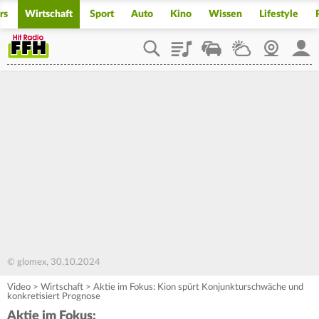
rs
Wirtschaft
Sport
Auto
Kino
Wissen
Lifestyle
Playlist
Staupilot
Wetter
Webcam
Mein
© glomex, 30.10.2024
Video
>
Wirtschaft
>
Aktie im Fokus: Kion spürt Konjunkturschwäche und
konkretisiert Prognose
Aktie im Fokus: