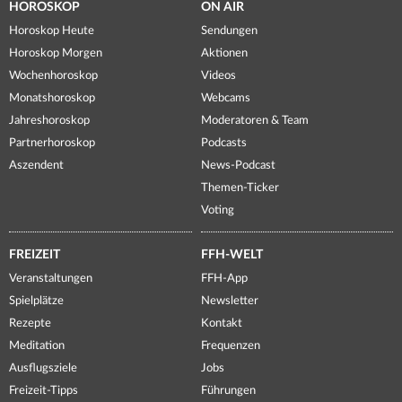
HOROSKOP
ON AIR
Horoskop Heute
Sendungen
Horoskop Morgen
Aktionen
Wochenhoroskop
Videos
Monatshoroskop
Webcams
Jahreshoroskop
Moderatoren & Team
Partnerhoroskop
Podcasts
Aszendent
News-Podcast
Themen-Ticker
Voting
FREIZEIT
FFH-WELT
Veranstaltungen
FFH-App
Spielplätze
Newsletter
Rezepte
Kontakt
Meditation
Frequenzen
Ausflugsziele
Jobs
Freizeit-Tipps
Führungen