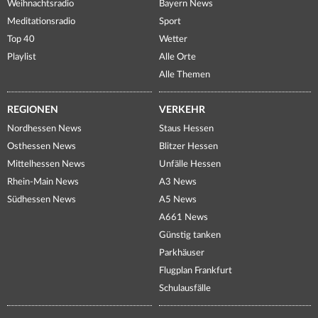
Weihnachtsradio
Bayern News
Meditationsradio
Sport
Top 40
Wetter
Playlist
Alle Orte
Alle Themen
REGIONEN
VERKEHR
Nordhessen News
Staus Hessen
Osthessen News
Blitzer Hessen
Mittelhessen News
Unfälle Hessen
Rhein-Main News
A3 News
Südhessen News
A5 News
A661 News
Günstig tanken
Parkhäuser
Flugplan Frankfurt
Schulausfälle