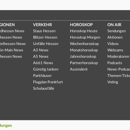
GIONEN
VERKEHR
HOROSKOP
ON AIR
dhessen News
Staus Hessen
Horoskop Heute
Sendungen
hessen News
Blitzer Hessen
Horoskop Morgen
Aktionen
telhessen News
Unfälle Hessen
Wochenhoroskop
Videos
in-Main News
A3 News
Monatshoroskop
Webcams
hessen News
A5 News
Jahreshoroskop
Moderatoren
A661 News
Partnerhoroskop
Podcasts
Günstig tanken
Aszendent
News-Podcas
Parkhäuser
Themen-Tick
Flugplan Frankfurt
Voting
Schulausfälle
llungen