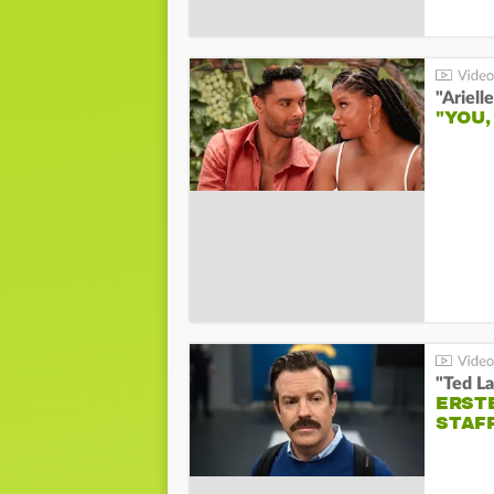
"YOU,
"Ted La
ERST
STAF