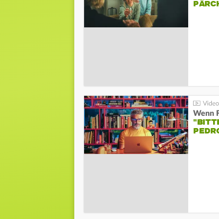
PÄRC
"BITT
PEDR