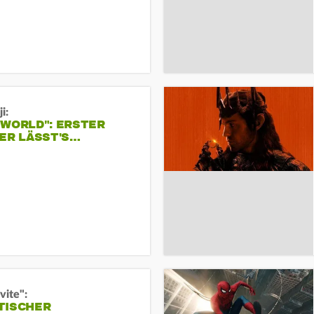
i:
 WORLD": ERSTER
ER LÄSST'S…
vite":
TISCHER