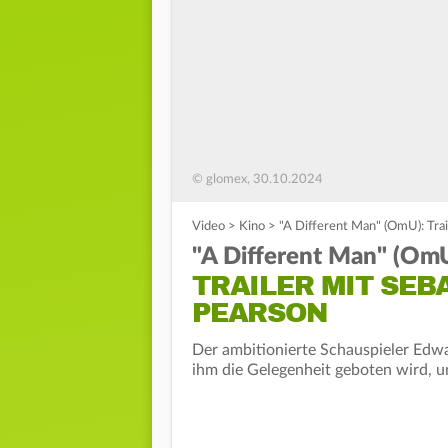
© glomex, 30.10.2024
Video
>
Kino
>
"A Different Man" (OmU): Tra
"A Different Man" (OmU
TRAILER MIT SEB
PEARSON
Der ambitionierte Schauspieler Edwa
ihm die Gelegenheit geboten wird, unt