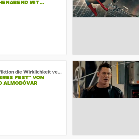
HENABEND MIT…
Wenn Fiktion die Wirklichkeit verschiebt:
ERES FEST" VON
O ALMODÓVAR