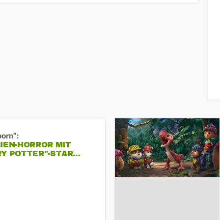
born":
IEN-HORROR MIT
RY POTTER"-STAR…