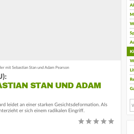
A
Mu
Wi
Sp
A
K
W
iler mit Sebastian Stan und Adam Pearson
Li
):
Re
ASTIAN STAN UND ADAM
G
rd leidet an einer starken Gesichtsdeformation. Als
erzieht er sich einem radikalen Eingriff.