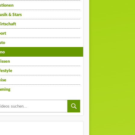
ktionen
sik & Stars
rtschaft
ort
uto
ino
issen
festyle
ise
aming