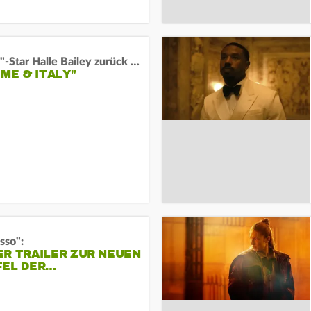
"Arielle"-Star Halle Bailey zurück auf der Leinwand:
 ME & ITALY"
sso":
ER TRAILER ZUR NEUEN
FEL DER…