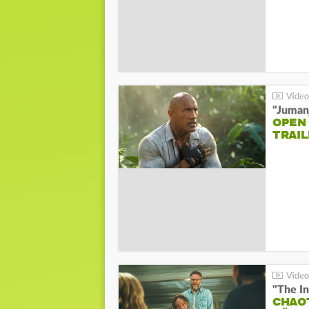
"Jumanj
OPEN
TRAIL
"The In
CHAO