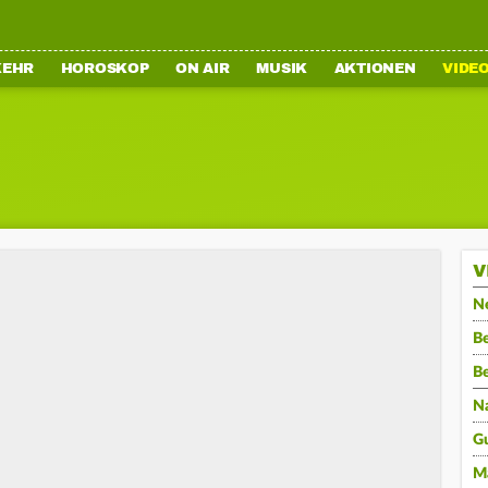
KEHR
HOROSKOP
ON AIR
MUSIK
AKTIONEN
VIDE
V
N
Be
B
N
G
M