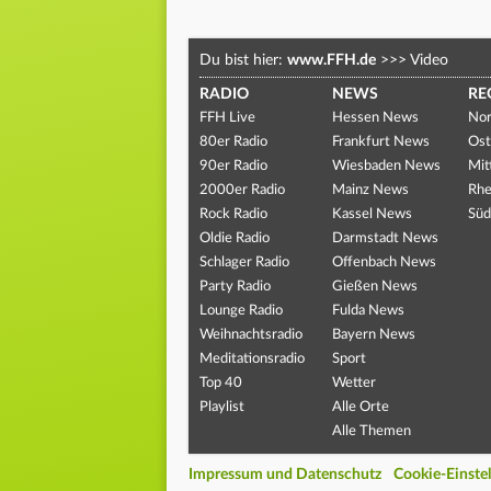
Du bist hier:
www.FFH.de
>>>
Video
RADIO
NEWS
RE
FFH Live
Hessen News
Nor
80er Radio
Frankfurt News
Ost
90er Radio
Wiesbaden News
Mit
2000er Radio
Mainz News
Rhe
Rock Radio
Kassel News
Süd
Oldie Radio
Darmstadt News
Schlager Radio
Offenbach News
Party Radio
Gießen News
Lounge Radio
Fulda News
Weihnachtsradio
Bayern News
Meditationsradio
Sport
Top 40
Wetter
Playlist
Alle Orte
Alle Themen
Impressum und Datenschutz
Cookie-Einste