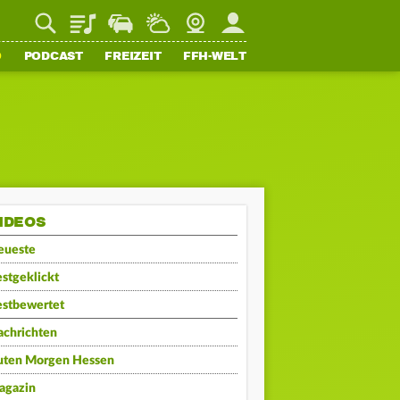
Playlist
Staupilot
Wetter
Webcam
Mein FFH
O
PODCAST
FREIZEIT
FFH-WELT
IDEOS
eueste
stgeklickt
estbewertet
achrichten
uten Morgen Hessen
agazin