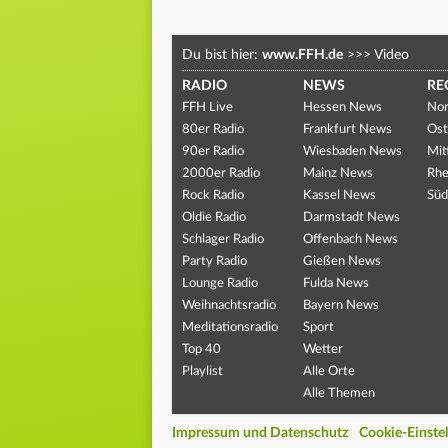
Du bist hier:
www.FFH.de
>>>
Video
RADIO
NEWS
RE
FFH Live
Hessen News
Nor
80er Radio
Frankfurt News
Ost
90er Radio
Wiesbaden News
Mit
2000er Radio
Mainz News
Rhe
Rock Radio
Kassel News
Süd
Oldie Radio
Darmstadt News
Schlager Radio
Offenbach News
Party Radio
Gießen News
Lounge Radio
Fulda News
Weihnachtsradio
Bayern News
Meditationsradio
Sport
Top 40
Wetter
Playlist
Alle Orte
Alle Themen
Impressum und Datenschutz
Cookie-Einste