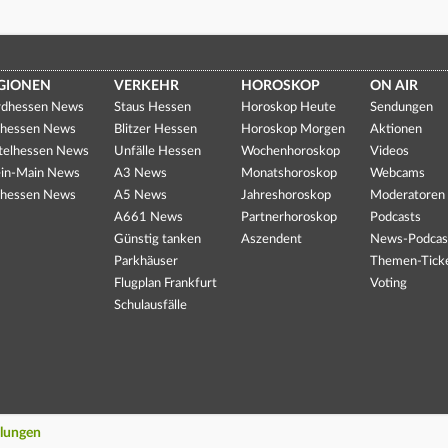
GIONEN
VERKEHR
HOROSKOP
ON AIR
dhessen News
Staus Hessen
Horoskop Heute
Sendungen
hessen News
Blitzer Hessen
Horoskop Morgen
Aktionen
telhessen News
Unfälle Hessen
Wochenhoroskop
Videos
in-Main News
A3 News
Monatshoroskop
Webcams
hessen News
A5 News
Jahreshoroskop
Moderatoren
A661 News
Partnerhoroskop
Podcasts
Günstig tanken
Aszendent
News-Podcas
Parkhäuser
Themen-Tick
Flugplan Frankfurt
Voting
Schulausfälle
llungen