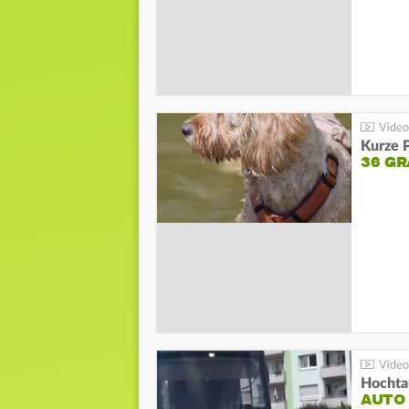
Kurze P
36 G
Hochta
AUTO