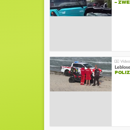
– ZW
Leblos
POLIZ