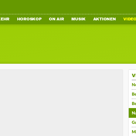
KEHR
HOROSKOP
ON AIR
MUSIK
AKTIONEN
VIDE
V
N
Be
B
N
G
M