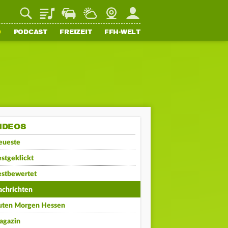
Playlist
Staupilot
Wetter
Webcam
Mein FFH
O
PODCAST
FREIZEIT
FFH-WELT
IDEOS
eueste
stgeklickt
estbewertet
achrichten
uten Morgen Hessen
agazin