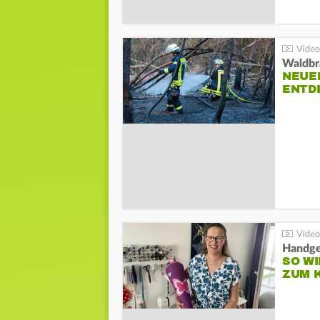
Waldbr
NEUE
ENTD
Handge
SO WI
ZUM 