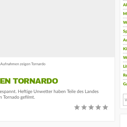
A
Mu
Wi
Sp
A
K
W
: Aufnahmen zeigen Tornardo
Li
Re
GEN TORNARDO
G
gespannt. Heftige Unwetter haben Teile des Landes
n Tornado gefilmt.