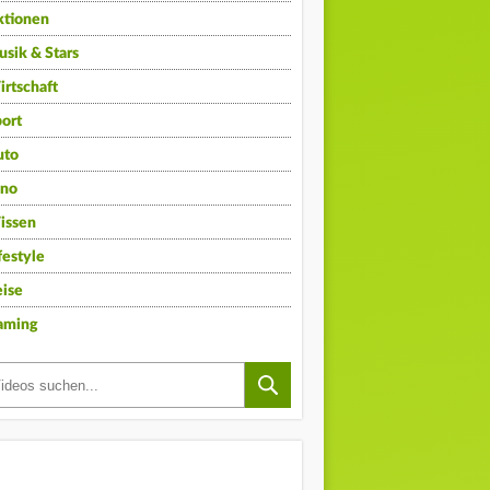
ktionen
sik & Stars
rtschaft
ort
uto
ino
issen
festyle
ise
aming