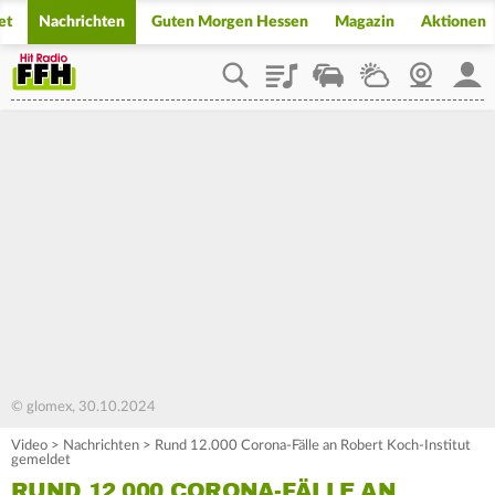
et
Nachrichten
Guten Morgen Hessen
Magazin
Aktionen
Playlist
Staupilot
Wetter
Webcam
Mein
© glomex, 30.10.2024
Video
>
Nachrichten
>
Rund 12.000 Corona-Fälle an Robert Koch-Institut
gemeldet
RUND 12.000 CORONA-FÄLLE AN