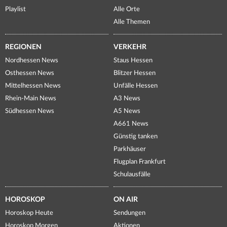
Playlist
Alle Orte
Alle Themen
REGIONEN
VERKEHR
Nordhessen News
Staus Hessen
Osthessen News
Blitzer Hessen
Mittelhessen News
Unfälle Hessen
Rhein-Main News
A3 News
Südhessen News
A5 News
A661 News
Günstig tanken
Parkhäuser
Flugplan Frankfurt
Schulausfälle
HOROSKOP
ON AIR
Horoskop Heute
Sendungen
Horoskop Morgen
Aktionen