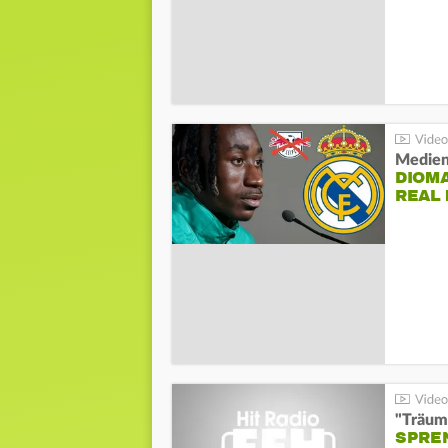
Medien
DIOM
REAL
"Träum
SPREN