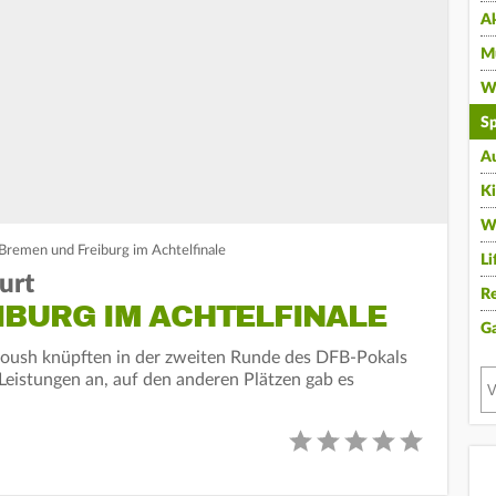
A
Mu
Wi
Sp
A
K
W
 Bremen und Freiburg im Achtelfinale
Li
urt
Re
IBURG IM ACHTELFINALE
G
oush knüpften in der zweiten Runde des DFB-Pokals
 Leistungen an, auf den anderen Plätzen gab es