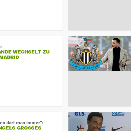
:
ANDE WECHSELT ZU
 MADRID
en darf man immer":
GELS GROSSES O