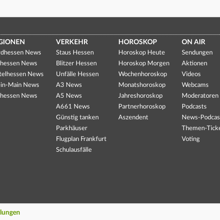
GIONEN
VERKEHR
HOROSKOP
ON AIR
dhessen News
Staus Hessen
Horoskop Heute
Sendungen
hessen News
Blitzer Hessen
Horoskop Morgen
Aktionen
telhessen News
Unfälle Hessen
Wochenhoroskop
Videos
in-Main News
A3 News
Monatshoroskop
Webcams
hessen News
A5 News
Jahreshoroskop
Moderatoren
A661 News
Partnerhoroskop
Podcasts
Günstig tanken
Aszendent
News-Podcas
Parkhäuser
Themen-Tick
Flugplan Frankfurt
Voting
Schulausfälle
llungen