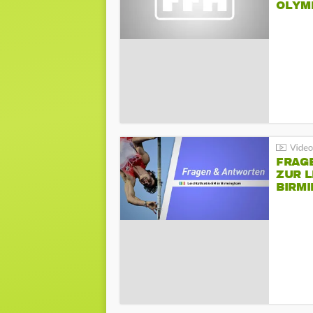
LYMPI
FRAG
ZUR L
BIRM