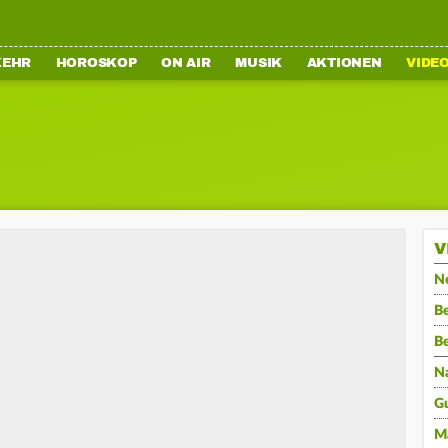
KEHR
HOROSKOP
ON AIR
MUSIK
AKTIONEN
VIDE
V
N
Be
B
N
G
M