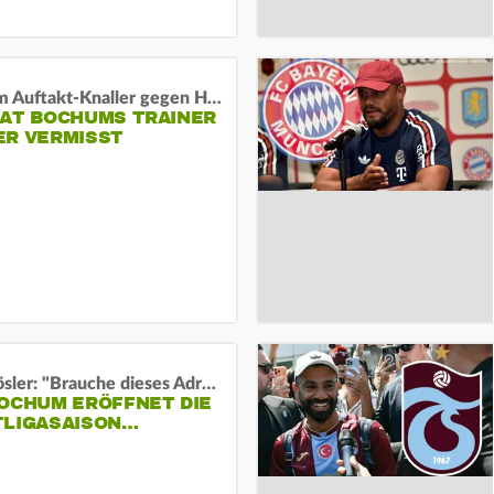
Vor dem Auftakt-Knaller gegen Hertha:
HAT BOCHUMS TRAINER
ER VERMISST
Uwe Rösler: "Brauche dieses Adrenalin"
BOCHUM ERÖFFNET DIE
TLIGASAISON…