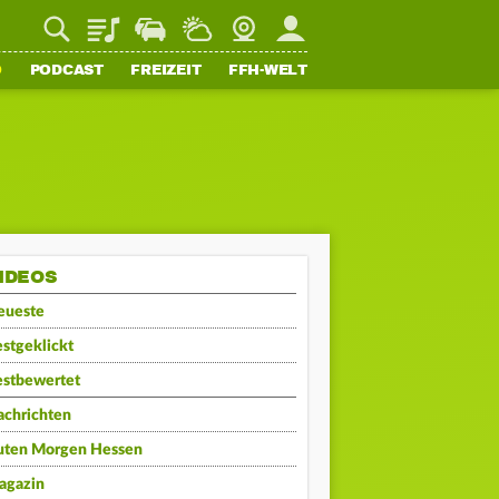
Playlist
Staupilot
Wetter
Webcam
Mein FFH
O
PODCAST
FREIZEIT
FFH-WELT
IDEOS
eueste
stgeklickt
estbewertet
achrichten
uten Morgen Hessen
agazin