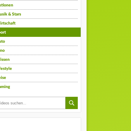
ktionen
sik & Stars
rtschaft
ort
uto
ino
issen
festyle
ise
aming