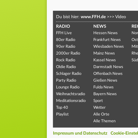
Du bist hier:
www.FFH.de
>>>
Video
RADIO
NEWS
RE
FFH Live
Hessen News
Nor
80er Radio
Frankfurt News
Ost
90er Radio
Wiesbaden News
Mit
2000er Radio
Mainz News
Rhe
Rock Radio
Kassel News
Süd
Oldie Radio
Darmstadt News
Schlager Radio
Offenbach News
Party Radio
Gießen News
Lounge Radio
Fulda News
Weihnachtsradio
Bayern News
Meditationsradio
Sport
Top 40
Wetter
Playlist
Alle Orte
Alle Themen
Impressum und Datenschutz
Cookie-Einste