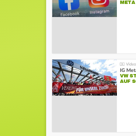
META
IG Meta
VW S
AUF 