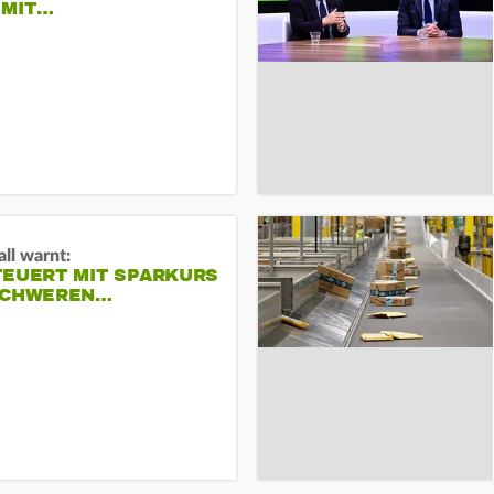
 MIT…
ll warnt:
TEUERT MIT SPARKURS
SCHWEREN…