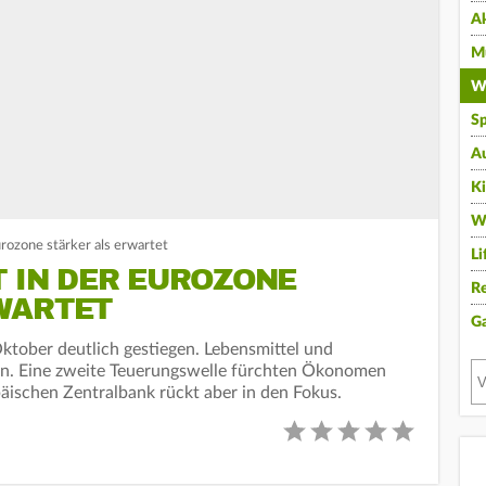
A
Mu
Wi
Sp
A
K
W
Eurozone stärker als erwartet
Li
T IN DER EUROZONE
Re
WARTET
G
 Oktober deutlich gestiegen. Lebensmittel und
 an. Eine zweite Teuerungswelle fürchten Ökonomen
päischen Zentralbank rückt aber in den Fokus.