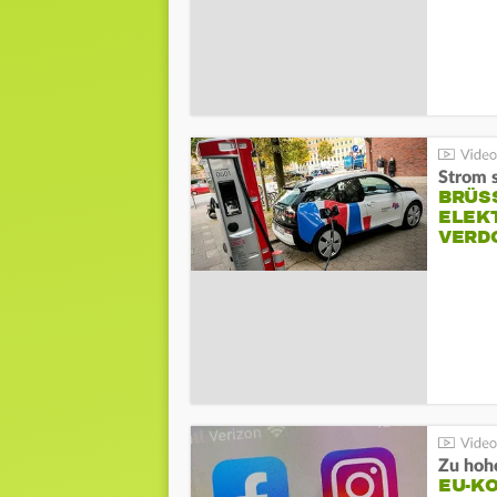
Strom s
BRÜS
ELEK
VERD
Zu hohe
EU-K