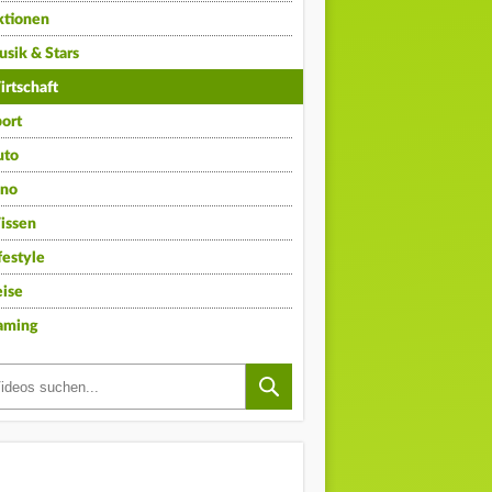
ktionen
sik & Stars
rtschaft
ort
uto
ino
issen
festyle
ise
aming