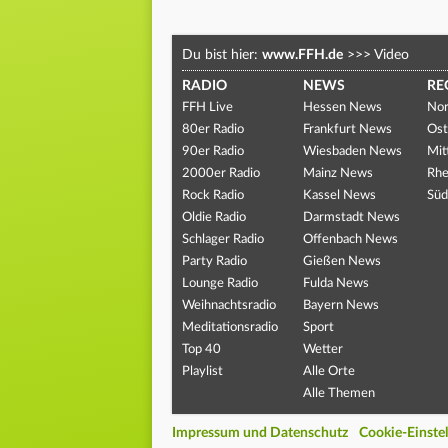
Du bist hier:
www.FFH.de
>>>
Video
RADIO
NEWS
RE
FFH Live
Hessen News
Nor
80er Radio
Frankfurt News
Ost
90er Radio
Wiesbaden News
Mit
2000er Radio
Mainz News
Rhe
Rock Radio
Kassel News
Süd
Oldie Radio
Darmstadt News
Schlager Radio
Offenbach News
Party Radio
Gießen News
Lounge Radio
Fulda News
Weihnachtsradio
Bayern News
Meditationsradio
Sport
Top 40
Wetter
Playlist
Alle Orte
Alle Themen
Impressum und Datenschutz
Cookie-Einste