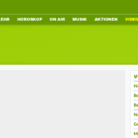
KEHR
HOROSKOP
ON AIR
MUSIK
AKTIONEN
VIDE
V
N
Be
B
N
G
M