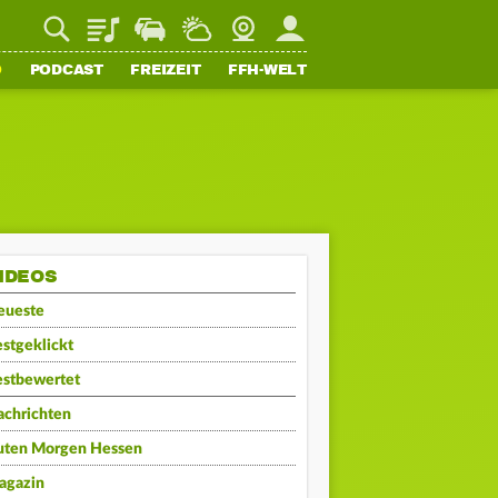
Playlist
Staupilot
Wetter
Webcam
Mein FFH
O
PODCAST
FREIZEIT
FFH-WELT
IDEOS
eueste
stgeklickt
estbewertet
achrichten
uten Morgen Hessen
agazin