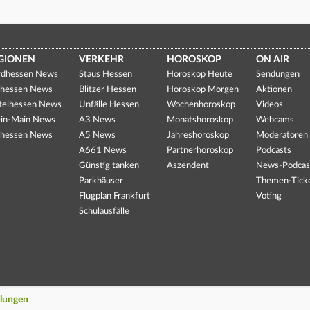
GIONEN
VERKEHR
HOROSKOP
ON AIR
dhessen News
Staus Hessen
Horoskop Heute
Sendungen
hessen News
Blitzer Hessen
Horoskop Morgen
Aktionen
telhessen News
Unfälle Hessen
Wochenhoroskop
Videos
in-Main News
A3 News
Monatshoroskop
Webcams
hessen News
A5 News
Jahreshoroskop
Moderatoren
A661 News
Partnerhoroskop
Podcasts
Günstig tanken
Aszendent
News-Podcas
Parkhäuser
Themen-Tick
Flugplan Frankfurt
Voting
Schulausfälle
llungen