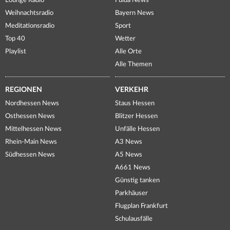
Lounge Radio
Fulda News
Weihnachtsradio
Bayern News
Meditationsradio
Sport
Top 40
Wetter
Playlist
Alle Orte
Alle Themen
REGIONEN
VERKEHR
Nordhessen News
Staus Hessen
Osthessen News
Blitzer Hessen
Mittelhessen News
Unfälle Hessen
Rhein-Main News
A3 News
Südhessen News
A5 News
A661 News
Günstig tanken
Parkhäuser
Flugplan Frankfurt
Schulausfälle