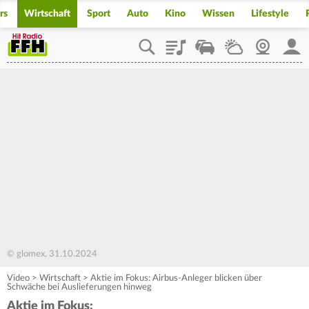
rs
Wirtschaft
Sport
Auto
Kino
Wissen
Lifestyle
Playlist
Staupilot
Wetter
Webcam
Mein
© glomex, 31.10.2024
Video
>
Wirtschaft
>
Aktie im Fokus: Airbus-Anleger blicken über
Schwäche bei Auslieferungen hinweg
Aktie im Fokus: