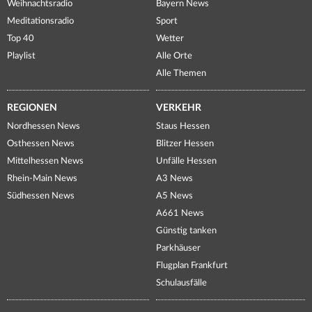
Weihnachtsradio
Bayern News
Meditationsradio
Sport
Top 40
Wetter
Playlist
Alle Orte
Alle Themen
REGIONEN
VERKEHR
Nordhessen News
Staus Hessen
Osthessen News
Blitzer Hessen
Mittelhessen News
Unfälle Hessen
Rhein-Main News
A3 News
Südhessen News
A5 News
A661 News
Günstig tanken
Parkhäuser
Flugplan Frankfurt
Schulausfälle