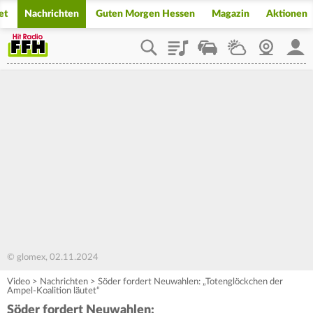
et
Nachrichten
Guten Morgen Hessen
Magazin
Aktionen
Playlist
Staupilot
Wetter
Webcam
Mein
© glomex, 02.11.2024
Video
>
Nachrichten
>
Söder fordert Neuwahlen: „Totenglöckchen der
Ampel-Koalition läutet“
Söder fordert Neuwahlen: