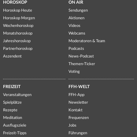
HOROSKOP
ON AIR
Horoskop Heute
Sendungen
Horoskop Morgen
Aktionen
Wochenhoroskop
Videos
Monatshoroskop
Webcams
Jahreshoroskop
Moderatoren & Team
Partnerhoroskop
Podcasts
Aszendent
News-Podcast
Themen-Ticker
Voting
FREIZEIT
FFH-WELT
Veranstaltungen
FFH-App
Spielplätze
Newsletter
Rezepte
Kontakt
Meditation
Frequenzen
Ausflugsziele
Jobs
Freizeit-Tipps
Führungen