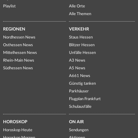
Playlist
Alle Orte
Alle Themen
REGIONEN
VERKEHR
Nordhessen News
Staus Hessen
Osthessen News
Blitzer Hessen
Mittelhessen News
Unfälle Hessen
Rhein-Main News
A3 News
Südhessen News
A5 News
A661 News
Günstig tanken
Parkhäuser
Flugplan Frankfurt
Schulausfälle
HOROSKOP
ON AIR
Horoskop Heute
Sendungen
Horoskop Morgen
Aktionen