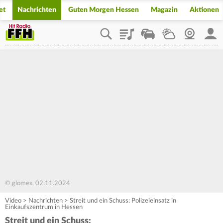
et
Nachrichten
Guten Morgen Hessen
Magazin
Aktionen
Playlist
Staupilot
Wetter
Webcam
Mein
© glomex, 02.11.2024
Video
>
Nachrichten
>
Streit und ein Schuss: Polizeieinsatz in
Einkaufszentrum in Hessen
Streit und ein Schuss: