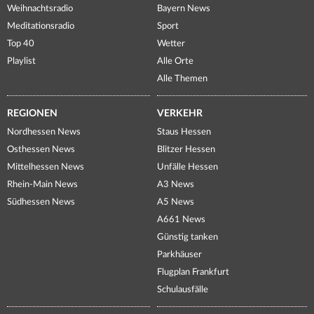
Weihnachtsradio
Bayern News
Meditationsradio
Sport
Top 40
Wetter
Playlist
Alle Orte
Alle Themen
REGIONEN
VERKEHR
Nordhessen News
Staus Hessen
Osthessen News
Blitzer Hessen
Mittelhessen News
Unfälle Hessen
Rhein-Main News
A3 News
Südhessen News
A5 News
A661 News
Günstig tanken
Parkhäuser
Flugplan Frankfurt
Schulausfälle