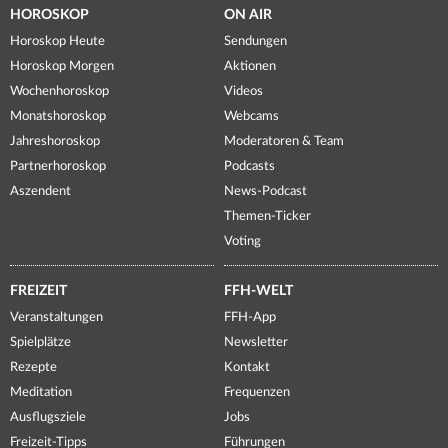
HOROSKOP
ON AIR
Horoskop Heute
Sendungen
Horoskop Morgen
Aktionen
Wochenhoroskop
Videos
Monatshoroskop
Webcams
Jahreshoroskop
Moderatoren & Team
Partnerhoroskop
Podcasts
Aszendent
News-Podcast
Themen-Ticker
Voting
FREIZEIT
FFH-WELT
Veranstaltungen
FFH-App
Spielplätze
Newsletter
Rezepte
Kontakt
Meditation
Frequenzen
Ausflugsziele
Jobs
Freizeit-Tipps
Führungen