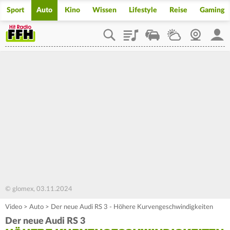
Sport
Auto
Kino
Wissen
Lifestyle
Reise
Gaming
Playlist
Staupilot
Wetter
Webcam
Mein
© glomex, 03.11.2024
Video
>
Auto
>
Der neue Audi RS 3 - Höhere Kurvengeschwindigkeiten
Der neue Audi RS 3