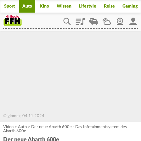
Sport
Auto
Kino
Wissen
Lifestyle
Reise
Gaming
Playlist
Staupilot
Wetter
Webcam
Mein
© glomex, 04.11.2024
Video
>
Auto
>
Der neue Abarth 600e - Das Infotainmentsystem des
Abarth 600e
Der neue Abarth 600e