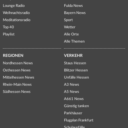
Lounge Radio
Fulda News
Weihnachtsradio
Bayern News
Meditationsradio
Sport
Top 40
Wetter
Playlist
Alle Orte
Alle Themen
REGIONEN
VERKEHR
Nordhessen News
Staus Hessen
Osthessen News
Blitzer Hessen
Mittelhessen News
Unfälle Hessen
Rhein-Main News
A3 News
Südhessen News
A5 News
A661 News
Günstig tanken
Parkhäuser
Flugplan Frankfurt
Schulausfälle